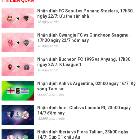
TIN LIÊN QUAN
Nhận định FC Seoul vs Pohang Steelers, 17h30
ngày 22/7: Ưu thế sân nhà
18 ngày trước
Nhận định Gwangju FC vs Gimcheon Sangmu,
17h30 ngày 22/7 hôm nay
18 ngày trước
Nhận định Bucheon FC 1995 vs Anyang, 17h30
ngày 22/7: K League 1
18 ngày trước
Nhận định Anh vs Argentina, 02h00 ngày 16/7: Kỳ
vọng Tam sư
-33557 phút trước
Nhận định Inter Club vs Lincoln RI, 23h00 ngày
14/7 đêm nay
-32895 phút trước
Nhận định Iberia vs Flora Tallinn, 23h00 ngày
14/7: Cúp C1 châu Âu