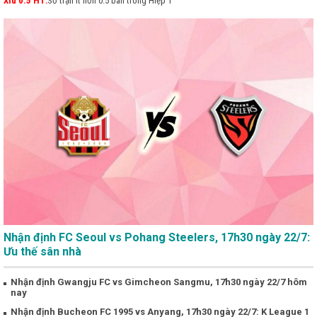
Xiu 0.5 HT:
Số trận ít hơn 0.5 bàn trong Hiệp 1
Nhận định FC Seoul vs Pohang Steelers, 17h30 ngày 22/7:
Ưu thế sân nhà
Nhận định Gwangju FC vs Gimcheon Sangmu, 17h30 ngày 22/7 hôm
nay
Nhận định Bucheon FC 1995 vs Anyang, 17h30 ngày 22/7: K League 1