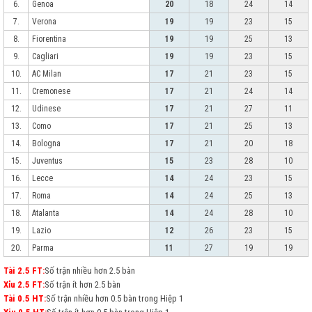
6.
Genoa
20
18
24
14
7.
Verona
19
19
23
15
8.
Fiorentina
19
19
25
13
9.
Cagliari
19
19
23
15
10.
AC Milan
17
21
23
15
11.
Cremonese
17
21
24
14
12.
Udinese
17
21
27
11
13.
Como
17
21
25
13
14.
Bologna
17
21
20
18
15.
Juventus
15
23
28
10
16.
Lecce
14
24
23
15
17.
Roma
14
24
25
13
18.
Atalanta
14
24
28
10
19.
Lazio
12
26
23
15
20.
Parma
11
27
19
19
Tài 2.5 FT:
Số trận nhiều hơn 2.5 bàn
Xỉu 2.5 FT:
Số trận ít hơn 2.5 bàn
Tài 0.5 HT:
Số trận nhiều hơn 0.5 bàn trong Hiệp 1