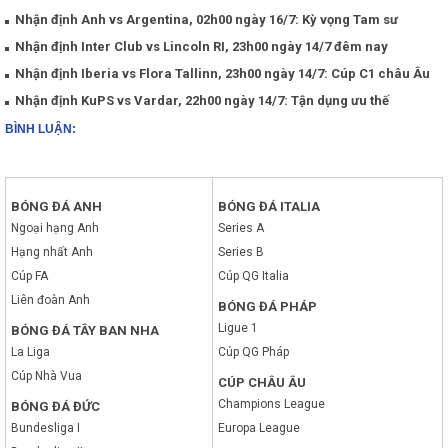
Nhận định Anh vs Argentina, 02h00 ngày 16/7: Kỳ vọng Tam sư
Nhận định Inter Club vs Lincoln RI, 23h00 ngày 14/7 đêm nay
Nhận định Iberia vs Flora Tallinn, 23h00 ngày 14/7: Cúp C1 châu Âu
Nhận định KuPS vs Vardar, 22h00 ngày 14/7: Tận dụng ưu thế
BÌNH LUẬN:
BÓNG ĐÁ ANH
BÓNG ĐÁ ITALIA
Ngoại hạng Anh
Series A
Hạng nhất Anh
Series B
Cúp FA
Cúp QG Italia
Liên đoàn Anh
BÓNG ĐÁ PHÁP
Ligue 1
BÓNG ĐÁ TÂY BAN NHA
La Liga
Cúp QG Pháp
Cúp Nhà Vua
CÚP CHÂU ÂU
Champions League
BÓNG ĐÁ ĐỨC
Bundesliga I
Europa League