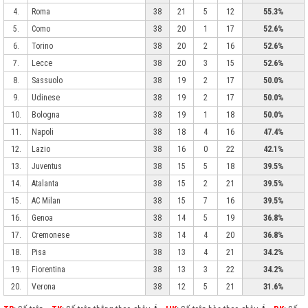
4.
Roma
38
21
5
12
55.3%
5.
Como
38
20
1
17
52.6%
6.
Torino
38
20
2
16
52.6%
7.
Lecce
38
20
3
15
52.6%
8.
Sassuolo
38
19
2
17
50.0%
9.
Udinese
38
19
2
17
50.0%
10.
Bologna
38
19
1
18
50.0%
11.
Napoli
38
18
4
16
47.4%
12.
Lazio
38
16
0
22
42.1%
13.
Juventus
38
15
5
18
39.5%
14.
Atalanta
38
15
2
21
39.5%
15.
AC Milan
38
15
7
16
39.5%
16.
Genoa
38
14
5
19
36.8%
17.
Cremonese
38
14
4
20
36.8%
18.
Pisa
38
13
4
21
34.2%
19.
Fiorentina
38
13
3
22
34.2%
20.
Verona
38
12
5
21
31.6%