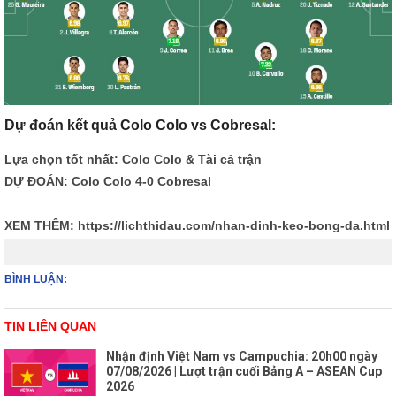
Dự đoán kết quả Colo Colo vs Cobresal:
Lựa chọn tốt nhất: Colo Colo & Tài cả trận
DỰ ĐOÁN: Colo Colo 4-0 Cobresal
XEM THÊM:
https://lichthidau.com/nhan-dinh-keo-bong-da.html
BÌNH LUẬN:
TIN LIÊN QUAN
Nhận định Việt Nam vs Campuchia: 20h00 ngày
07/08/2026 | Lượt trận cuối Bảng A – ASEAN Cup
2026