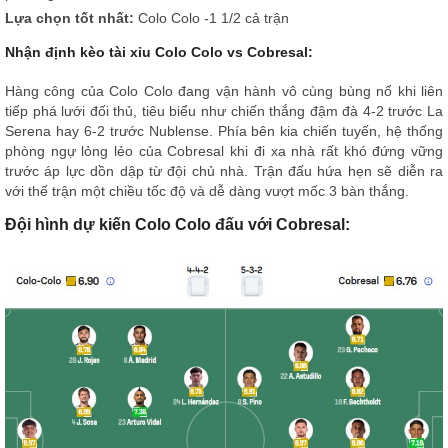
Lựa chọn tốt nhất:
Colo Colo -1 1/2 cả trận
Nhận định kèo tài xỉu Colo Colo vs Cobresal:
Hàng công của Colo Colo đang vận hành vô cùng bùng nổ khi liên
tiếp phá lưới đối thủ, tiêu biểu như chiến thắng đậm đà 4-2 trước La
Serena hay 6-2 trước Nublense. Phía bên kia chiến tuyến, hệ thống
phòng ngự lỏng lẻo của Cobresal khi đi xa nhà rất khó đứng vững
trước áp lực dồn dập từ đội chủ nhà. Trận đấu hứa hẹn sẽ diễn ra
với thế trận một chiều tốc độ và dễ dàng vượt mốc 3 bàn thắng.
Đội hình dự kiến Colo Colo đấu với Cobresal: