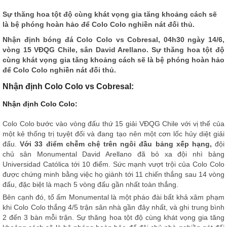
Sự thăng hoa tột độ cùng khát vọng gia tăng khoảng cách sẽ
là bệ phóng hoàn hảo để Colo Colo nghiền nát đối thủ.
Nhận định bóng đá
Colo Colo vs Cobresal, 04h30 ngày 14/6,
vòng 15 VĐQG Chile, sân David Arellano. Sự thăng hoa tột độ
cùng khát vọng gia tăng khoảng cách sẽ là bệ phóng hoàn hảo
để Colo Colo nghiền nát đối thủ.
Nhận định Colo Colo vs Cobresal:
Nhận định Colo Colo:
Colo Colo bước vào vòng đấu thứ 15 giải VĐQG Chile với vị thế của
một kẻ thống trị tuyệt đối và đang tạo nên một cơn lốc hủy diệt giải
đấu.
Với 33 điểm chễm chệ trên ngôi đầu bảng xếp hạng,
đội
chủ sân Monumental David Arellano đã bỏ xa đội nhì bảng
Universidad Católica tới 10 điểm. Sức mạnh vượt trội của Colo Colo
được chứng minh bằng việc họ giành tới 11 chiến thắng sau 14 vòng
đấu, đặc biệt là mạch 5 vòng đấu gần nhất toàn thắng.
Bên cạnh đó, tổ ấm Monumental là một pháo đài bất khả xâm phạm
khi Colo Colo thắng 4/5 trận sân nhà gần đây nhất, và ghi trung bình
2 đến 3 bàn mỗi trận. Sự thăng hoa tột độ cùng khát vọng gia tăng