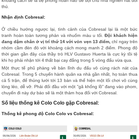
khoảng cách sẽ là bệ phóng hoàn hảo để đội chủ nhà nghiền nát đối
thủ.
Nhận định Cobresal:
Ở chiều hướng ngược lại, tình cảnh của Cobresal lại là một bức
tranh hoàn toàn tương phản và nhuốm màu u tối.
Đội khách hiện
đang dậm chân ở vị trí thứ 14 với vỏn vẹn 13 điểm,
chỉ ngay trên
nhóm cầm đèn đỏ với khoảng cách mong manh 2 điểm. Phong độ
thời gian gần đây của thầy trò HLV Gustavo Huerta là cực kỳ tồi tệ
khi họ phải nhận tới 4 thất bại cay đắng trong 5 vòng đấu vừa qua.
Một thực tế phũ phàng về bản lĩnh du đấu vô cùng rách nát của
Cobresal. Trong 5 chuyến hành quân xa nhà gần nhất, họ toàn thua
cả 5 trận, để thủng lưới tới 13 bàn và thể hiện một lối chơi vô cùng
lỏng lẻo, dễ vỡ. Phải đối đầu với một "gã khổng lồ" đang vào phom,
chuyến đi này dự báo sẽ là một thảm họa đối với Cobresal.
Số liệu thống kê Colo Colo gặp Cobresal:
Thống kê phong độ Colo Colo vs Cobresal: