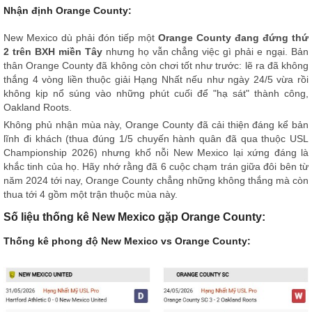
Nhận định Orange County:
New Mexico dù phải đón tiếp một
Orange County đang đứng thứ
2 trên BXH miền Tây
nhưng họ vẫn chẳng việc gì phải e ngại. Bản
thân Orange County đã không còn chơi tốt như trước: lẽ ra đã không
thắng 4 vòng liền thuộc giải Hạng Nhất nếu như ngày 24/5 vừa rồi
không kịp nổ súng vào những phút cuối để "hạ sát" thành công,
Oakland Roots.
Không phủ nhận mùa này, Orange County đã cải thiện đáng kể bản
lĩnh đi khách (thua đúng 1/5 chuyến hành quân đã qua thuộc USL
Championship 2026) nhưng khổ nỗi New Mexico lại xứng đáng là
khắc tinh của họ. Hãy nhớ rằng đã 6 cuộc chạm trán giữa đôi bên từ
năm 2024 tới nay, Orange County chẳng những không thắng mà còn
thua tới 4 gồm một trận thuộc mùa này.
Số liệu thống kê New Mexico gặp Orange County:
Thống kê phong độ New Mexico vs Orange County: