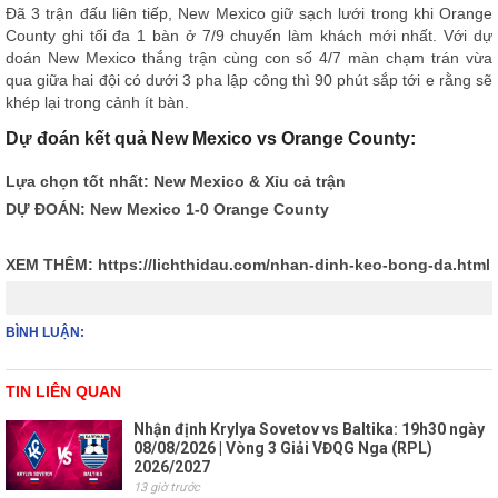
Đã 3 trận đấu liên tiếp, New Mexico giữ sạch lưới trong khi Orange
County ghi tối đa 1 bàn ở 7/9 chuyến làm khách mới nhất. Với dự
doán New Mexico thắng trận cùng con số 4/7 màn chạm trán vừa
qua giữa hai đội có dưới 3 pha lập công thì 90 phút sắp tới e rằng sẽ
khép lại trong cảnh ít bàn.
Dự đoán kết quả New Mexico vs Orange County:
Lựa chọn tốt nhất: New Mexico & Xỉu cả trận
DỰ ĐOÁN: New Mexico 1-0 Orange County
XEM THÊM:
https://lichthidau.com/nhan-dinh-keo-bong-da.html
BÌNH LUẬN:
TIN LIÊN QUAN
Nhận định Krylya Sovetov vs Baltika: 19h30 ngày
08/08/2026 | Vòng 3 Giải VĐQG Nga (RPL)
2026/2027
13 giờ trước