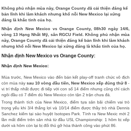
Không phủ nhận mùa này, Orange County đã cải thiện đáng kể
bản lĩnh khi làm khách nhưng khổ nỗi New Mexico lại xứng
đáng là khắc tinh của họ.
Nhận định
New Mexico vs Orange County, 08h30 ngày 14/6,
vòng 13 Hạng Nhất Mỹ, sân RGCU Field. Không phủ nhận mùa
này, Orange County đã cải thiện đáng kể bản lĩnh khi làm khách
nhưng khổ nỗi New Mexico lại xứng đáng là khắc tinh của họ.
Nhận định New Mexico vs Orange County:
Nhận định New Mexico:
Mùa trước, New Mexico vào đến bán kết play-off tranh chức vô địch
còn mùa này
sau 10 vòng đầu tiên, New Mexico xếp đúng thứ 8
-
vị trí thấp nhất được đi tiếp với con số 14 điểm nhưng cũng chỉ cách
ngôi đầu có 7 điểm dù New Mexico còn tận 2 trận chưa đá.
Trong thành tích của New Mexico, điểm tựa sân bãi chiếm vai trò
trọng yếu khi 3/4 thắng lợi và 10/14 điểm được thầy trò nhà Dennis
Sanchez kiếm tại sào huyệt Isotopes Park. Tính ra New Mexic mới 2
lần mất điểm trên sân nhà từ đầu USL Championship: 1 hôm bị xếp
dưới và hôm còn lại bị đối thủ gỡ hòa thành công vào phút 86.