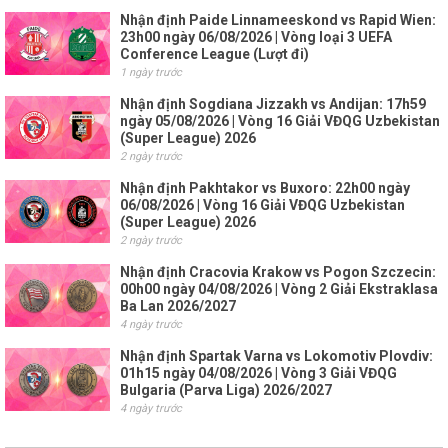
Nhận định Paide Linnameeskond vs Rapid Wien:
23h00 ngày 06/08/2026 | Vòng loại 3 UEFA
Conference League (Lượt đi)
1 ngày trước
Nhận định Sogdiana Jizzakh vs Andijan: 17h59
ngày 05/08/2026 | Vòng 16 Giải VĐQG Uzbekistan
(Super League) 2026
2 ngày trước
Nhận định Pakhtakor vs Buxoro: 22h00 ngày
06/08/2026 | Vòng 16 Giải VĐQG Uzbekistan
(Super League) 2026
2 ngày trước
Nhận định Cracovia Krakow vs Pogon Szczecin:
00h00 ngày 04/08/2026 | Vòng 2 Giải Ekstraklasa
Ba Lan 2026/2027
4 ngày trước
Nhận định Spartak Varna vs Lokomotiv Plovdiv:
01h15 ngày 04/08/2026 | Vòng 3 Giải VĐQG
Bulgaria (Parva Liga) 2026/2027
4 ngày trước