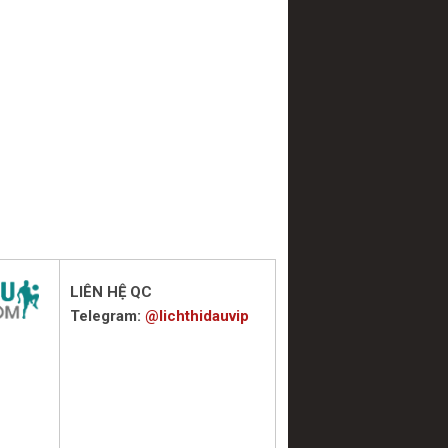
LIÊN HỆ QC
Telegram:
@lichthidauvip