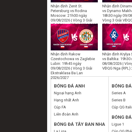
Nhận định Zenit St.
Nhận định Dina
Petersburg vs Rodina
vs Dynamo Makha
Moscow: 21h00 ngày
18h30 ngày 09/08
09/08/2026 | Vòng 3 Giải
Vòng 3 Giải VĐQ
VĐQG Nga (RPL) 2026/2027
(RPL) 2026/2027
Nhận định Rakow
Nhận định Krylya
Czestochowa vs Zaglebie
vs Baltika: 19h30
Lubin: 19h45 ngày
08/08/2026 | Vòng
09/08/2026 | Vòng 3 Giải
VĐQG Nga (RPL) 
Ekstraklasa Ba Lan
2026/2027
BÓNG ĐÁ ANH
BÓNG ĐÁ 
Ngoại hạng Anh
Series A
Hạng nhất Anh
Series B
Cúp FA
Cúp QG Itali
Liên đoàn Anh
BÓNG ĐÁ
BÓNG ĐÁ TÂY BAN NHA
Ligue 1
La Liga
Cúp QG Phá