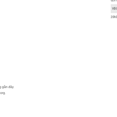
02h1
VĐ
20h0
g gần đây.
borg.