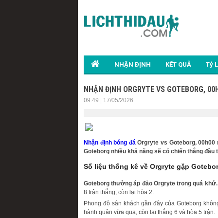
NHẬN ĐỊNH
KẾT QUẢ
Tỷ 
NHẬN ĐỊNH ORGRYTE VS GOTEBORG, 00H
09:49 | 17/05/2026
Nhận định bóng đá
Orgryte vs Goteborg, 00h00 
Goteborg nhiều khả năng sẽ có chiến thắng đầu t
Số liệu thống kê về Orgryte gặp Gotebo
Goteborg thường áp đảo Orgryte trong quá khứ
8 trận thắng, còn lại hòa 2.
Phong độ sân khách gần đây của Goteborg không t
hành quân vừa qua, còn lại thắng 6 và hòa 5 trận.