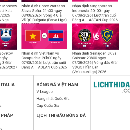
mo Moscow
Nhận định Botev Vratsa vs
Nhận định Singapore vs
chkala:
Slavia Sofia: 21h00 ngày
Indonesia: 20h00 ngày
/2026 |
08/08/2026 | Vòng 4 Giải
07/08/2026 | Lượt trận cuối
G Nga
VĐQG Bulgaria (Parva Liga)
Bảng A – ASEAN Cup 2026
2026/2027
 Sovetov
Nhận định Việt Nam vs
Nhận định Seinajoen JK vs
 ngày
Campuchia: 20h00 ngày
Gnistan: 23h00 ngày
 3 Giải
07/08/2026 | Lượt trận cuối
07/08/2026 | Vòng đấu Giải
2026/2027
Bảng A – ASEAN Cup 2026
VĐQG Phần Lan
(Veikkausliiga) 2026
ITALIA
BÓNG ĐÁ VIỆT NAM
V-League
Hạng nhất Quốc Gia
a
Cúp Quốc Gia
 PHÁP
LỊCH THI ĐẤU BÓNG ĐÁ
p