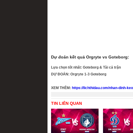
Dự đoán kết quả Orgryte vs Goteborg:
Lựa chọn tốt nhất: Goteborg & Tài cả trận
DỰ ĐOÁN: Orgryte 1-3 Goteborg
XEM THÊM:
https://lichthidau.com/nhan-dinh-ke
TIN LIÊN QUAN