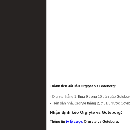
Thành tích đối đầu Orgryte vs Goteborg:
- Orgryte thắng 1, thua 9 trong 10 trận gặp Gotebor
- Trên sân nhà, Orgryte thắng 2, thua 3 trước Gote
Nhận định kèo Orgryte vs Goteborg:
Thông tin
tỷ lệ cược
Orgryte vs Goteborg: