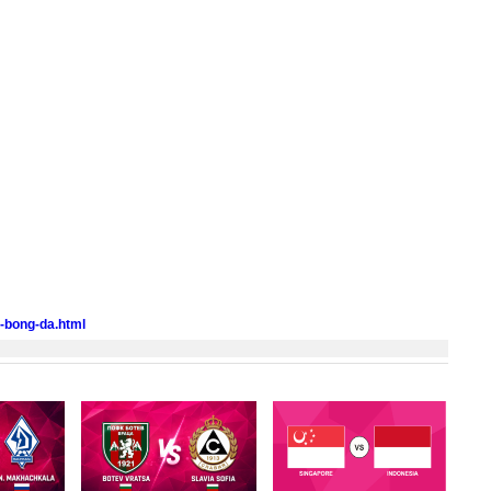
o-bong-da.html