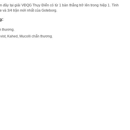
n đây tại giải VĐQG Thụy Điển có từ 1 bàn thắng trở lên trong hiệp 1. Tình
te và 3/4 trận mới nhất của Goteborg.
g:
ấn thương.
vist, Kahed, Mucolli chấn thương.