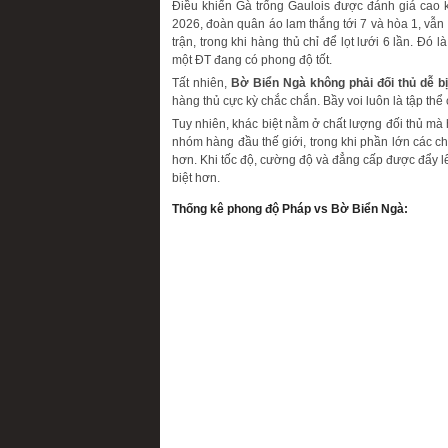
Điều khiến Gà trống Gaulois được đánh giá cao k
2026, đoàn quân áo lam thắng tới 7 và hòa 1, vẫn d
trận, trong khi hàng thủ chỉ để lọt lưới 6 lần. Đ
một ĐT đang có phong độ tốt.
Tất nhiên,
Bờ Biển Ngà không phải đối thủ dễ bị
hàng thủ cực kỳ chắc chắn. Bầy voi luôn là tập thể 
Tuy nhiên, khác biệt nằm ở chất lượng đối thủ mà
nhóm hàng đầu thế giới, trong khi phần lớn các c
hơn. Khi tốc độ, cường độ và đẳng cấp được đẩy l
biệt hơn.
Thống kê phong độ Pháp vs Bờ Biển Ngà: