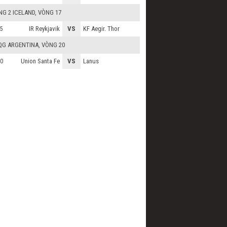
G 2 ICELAND
, VÒNG 17
IR Reykjavik
VS
KF Aegir. Thor
5
QG ARGENTINA
, VÒNG 20
Union Santa Fe
VS
Lanus
0