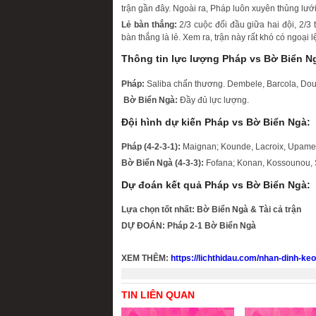
trận gần đây. Ngoài ra, Pháp luôn xuyên thủng lướ
Lẻ bàn thắng:
2/3 cuộc đối đầu giữa hai đội, 2/3
bàn thắng là lẻ. Xem ra, trận này rất khó có ngoại l
Thông tin lực lượng Pháp vs Bờ Biển N
Pháp:
Saliba chấn thương. Dembele, Barcola, Dou
Bờ Biển Ngà:
Đầy đủ lực lượng.
Đội hình dự kiến Pháp vs Bờ Biển Ngà:
Pháp (4-2-3-1):
Maignan; Kounde, Lacroix, Upamec
Bờ Biển Ngà (4-3-3):
Fofana; Konan, Kossounou, S
Dự đoán kết quả Pháp vs Bờ Biển Ngà:
Lựa chọn tốt nhất: Bờ Biển Ngà & Tài cả trận
DỰ ĐOÁN: Pháp 2-1 Bờ Biển Ngà
XEM THÊM:
https://lichthidau.com/nhan-dinh-ke
TIN LIÊN QUAN