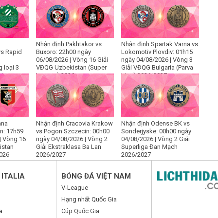
Nhận định Pakhtakor vs
Nhận định Spartak Varna vs
s Rapid
Buxoro: 22h00 ngày
Lokomotiv Plovdiv: 01h15
06/08/2026 | Vòng 16 Giải
ngày 04/08/2026 | Vòng 3
 loại 3
VĐQG Uzbekistan (Super
Giải VĐQG Bulgaria (Parva
 League
League) 2026
Liga) 2026/2027
ana
Nhận định Cracovia Krakow
Nhận định Odense BK vs
an: 17h59
vs Pogon Szczecin: 00h00
Sonderjyske: 00h00 ngày
| Vòng 16
ngày 04/08/2026 | Vòng 2
04/08/2026 | Vòng 2 Giải
istan
Giải Ekstraklasa Ba Lan
Superliga Đan Mạch
2026
2026/2027
2026/2027
ITALIA
BÓNG ĐÁ VIỆT NAM
V-League
Hạng nhất Quốc Gia
a
Cúp Quốc Gia