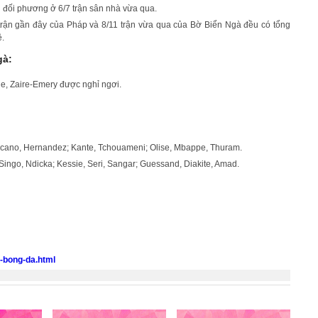
i đối phương ở 6/7 trận sân nhà vừa qua.
 trận gần đây của Pháp và 8/11 trận vừa qua của Bờ Biển Ngà đều có tổng
ệ.
gà:
e, Zaire-Emery được nghỉ ngơi.
ano, Hernandez; Kante, Tchouameni; Olise, Mbappe, Thuram.
ingo, Ndicka; Kessie, Seri, Sangar; Guessand, Diakite, Amad.
o-bong-da.html