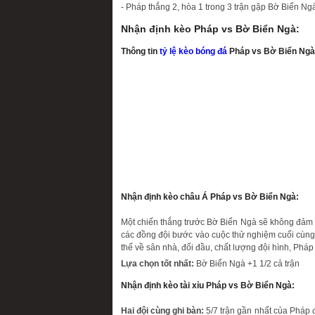
- Pháp thắng 2, hòa 1 trong 3 trận gặp Bờ Biển Ng
Nhận định kèo Pháp vs Bờ Biển Ngà:
Thông tin
tỷ lệ kèo bóng đá
Pháp vs Bờ Biển Ngà
Nhận định kèo châu Á Pháp vs Bờ Biển Ngà:
Một chiến thắng trước Bờ Biển Ngà sẽ không đảm
các đồng đội bước vào cuộc thử nghiệm cuối cùng tạ
thế về sân nhà, đối đầu, chất lượng đội hình, Pháp
Lựa chọn tốt nhất:
Bờ Biển Ngà +1 1/2 cả trận
Nhận định kèo tài xỉu Pháp vs Bờ Biển Ngà:
Hai đội cùng ghi bàn:
5/7 trận gần nhất của Pháp đ