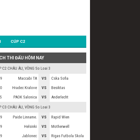
1
CÚP C2
ỊCH THI ĐẤU HÔM NAY
P C2 CHÂU ÂU
, VÒNG So Loai 3
Maccabi TA
VS
Cska Sofia
9
Hradec Kralove
VS
Besiktas
0
PAOK Salonica
VS
Anderlecht
5
P C3 CHÂU ÂU
, VÒNG So Loai 3
Paide Linname.
VS
Rapid Wien
9
Helsinki
VS
Motherwell
9
Jablonec
VS
Rigas Futbola Skola
9