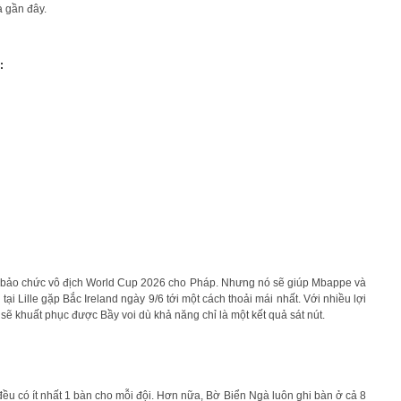
à gần đây.
:
 bảo chức vô địch World Cup 2026 cho Pháp. Nhưng nó sẽ giúp Mbappe và
i Lille gặp Bắc Ireland ngày 9/6 tới một cách thoải mái nhất. Với nhiều lợi
 sẽ khuất phục được Bầy voi dù khả năng chỉ là một kết quả sát nút.
ều có ít nhất 1 bàn cho mỗi đội. Hơn nữa, Bờ Biển Ngà luôn ghi bàn ở cả 8