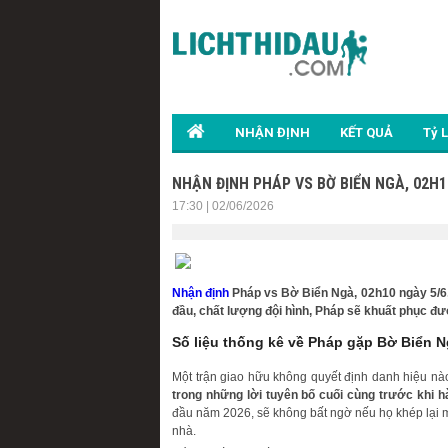
NHẬN ĐỊNH
KẾT QUẢ
Tỷ 
NHẬN ĐỊNH PHÁP VS BỜ BIỂN NGÀ, 02H1
17:30 | 02/06/2026
Nhận định
Pháp vs Bờ Biển Ngà, 02h10 ngày 5/6, 
đầu, chất lượng đội hình, Pháp sẽ khuất phục đượ
Số liệu thống kê về Pháp gặp Bờ Biển N
Một trận giao hữu không quyết định danh hiệu nà
trong những lời tuyên bố cuối cùng trước khi 
đầu năm 2026, sẽ không bất ngờ nếu họ khép lại mộ
nhà.