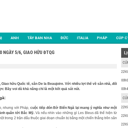
Lệ
ANH
TÂY BAN NHA
ĐỨC
ITALIA
PHÁP
CÚP C
0 NGÀY 5/6, GIAO HỮU ĐTQG
L
CÚ
22h5
00h0
Giao hữu Quốc tế, sân De la Beaujoire. Với nhiều lợi thế về sân nhà, đối
c Bầy voi dù khả năng chỉ là một kết quả sát nút.
00h4
gà:
CÚ
22h5
o, nhưng với Pháp,
cuộc tiếp đón Bờ Biển Ngà lại mang ý nghĩa như một
hành quân tới Bắc Mỹ.
Và nếu nhìn vào những gì Les Bleus đã thể hiện từ
22h5
t trong 2 trận đấu thuộc giai đoạn chuẩn bị bằng một chiến thắng trên sân
22h5