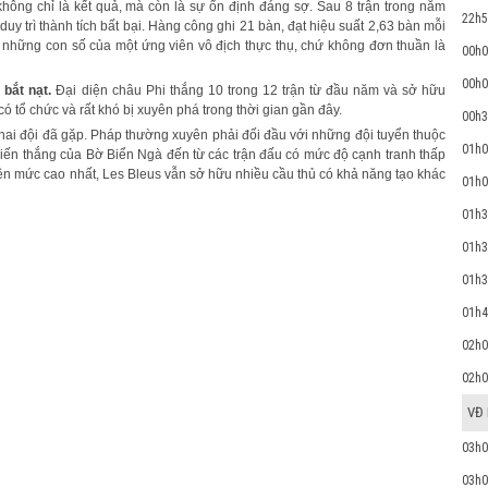
hông chỉ là kết quả, mà còn là sự ổn định đáng sợ. Sau 8 trận trong năm
22h5
uy trì thành tích bất bại. Hàng công ghi 21 bàn, đạt hiệu suất 2,63 bàn mỗi
ó là những con số của một ứng viên vô địch thực thụ, chứ không đơn thuần là
00h0
00h0
 bắt nạt.
Đại diện châu Phi thắng 10 trong 12 trận từ đầu năm và sở hữu
có tổ chức và rất khó bị xuyên phá trong thời gian gần đây.
00h3
 hai đội đã gặp. Pháp thường xuyên phải đối đầu với những đội tuyển thuộc
01h0
hiến thắng của Bờ Biển Ngà đến từ các trận đấu có mức độ cạnh tranh thấp
ên mức cao nhất, Les Bleus vẫn sở hữu nhiều cầu thủ có khả năng tạo khác
01h0
01h3
01h3
01h3
01h4
02h0
02h0
VĐ
03h0
03h0