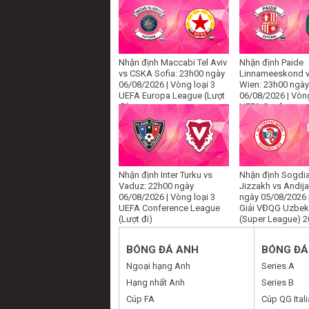
Nhận định Maccabi Tel Aviv
Nhận định Paide
vs CSKA Sofia: 23h00 ngày
Linnameeskond v
06/08/2026 | Vòng loại 3
Wien: 23h00 ngày
UEFA Europa League (Lượt
06/08/2026 | Vòng
đi)
UEFA Conference
(Lượt đi)
Nhận định Inter Turku vs
Nhận định Sogdi
Vaduz: 22h00 ngày
Jizzakh vs Andij
06/08/2026 | Vòng loại 3
ngày 05/08/2026 
UEFA Conference League
Giải VĐQG Uzbek
(Lượt đi)
(Super League) 
BÓNG ĐÁ ANH
BÓNG ĐÁ 
Ngoại hạng Anh
Series A
Hạng nhất Anh
Series B
Cúp FA
Cúp QG Itali