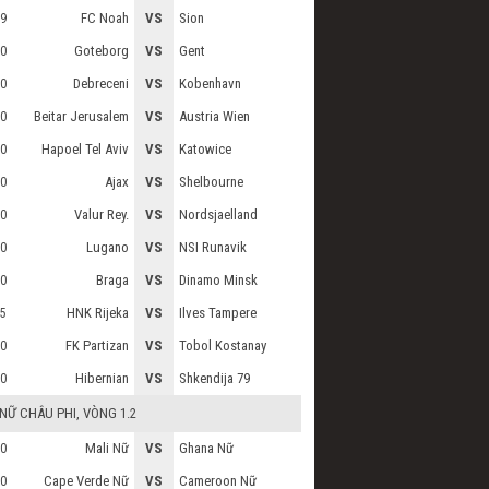
FC Noah
VS
Sion
9
Goteborg
VS
Gent
0
Debreceni
VS
Kobenhavn
0
Beitar Jerusalem
VS
Austria Wien
0
Hapoel Tel Aviv
VS
Katowice
0
Ajax
VS
Shelbourne
0
Valur Rey.
VS
Nordsjaelland
0
Lugano
VS
NSI Runavik
0
Braga
VS
Dinamo Minsk
0
HNK Rijeka
VS
Ilves Tampere
5
FK Partizan
VS
Tobol Kostanay
0
Hibernian
VS
Shkendija 79
0
 NỮ CHÂU PHI
, VÒNG 1.2
Mali Nữ
VS
Ghana Nữ
0
Cape Verde Nữ
VS
Cameroon Nữ
0