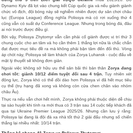
Dynamo Kyiv đã lọt vào chung kết Cúp quốc gia và nếu giành giành
chức vô địch, đội bóng này sẽ nghiễm nhiên được dự sân chơi châu
lục (Europa League) đồng nghĩa Polissya mà có rơi xuống thứ 4
cũng vẫn có suất dự Conference League. Nhưng trong bóng đá, đâu
ai nói trước được điều gì.
Bởi vậy, Polissya Zhytomyr vẫn cần phải cố giành được vị trí thứ 3
chung cuộc cho an tâm và họ cần thêm 1 thắng lợi nữa là chắc chắn
đạt được mục tiêu đề ra mà không phải bận tâm đến đối thủ. Vòng
áp chót này, Polissya sẽ làm khách của Zorya Luhansk - cuộc đấu về
mặt lý thuyết sẽ không đơn giản.
Ngoài việc không sở hữu ưu thế sân bãi thì bản thân
Zorya đang
chơi tốt: giành 10/12 điểm tuyệt đối sau 4 trận.
Tuy nhiên xét
động lực, Zorya khó có thể dồi dào hơn Polissya vì đã hết mục tiêu
cụ thể (trụ hạng đã xong và không còn cửa chen chân vào nhóm
châu Âu).
Thực ra nếu vẫn chơi hết mình, Zorya không phải thuộc diện dễ chịu
tại sào huyệt khi tính ra mới thua có 3 trận sau 14 cuộc tiếp khách đã
qua tại Ukraine Premier League 2025/26. Nhưng cần lưu ý rằng:
Polissya lại đang là đội đá xa nhà tốt thứ 2 giải đấu nhưng số chiến
thắng lại nhiều nhất: 10/14 trận.
Thống kê phong độ Zorya vs Polissya Zhytomyr: