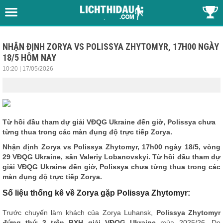
NHẬN ĐỊNH ZORYA VS POLISSYA ZHYTOMYR, 17H00 NGÀY
18/5 HÔM NAY
10:20 | 17/05/2026
Từ hồi đầu tham dự giải VĐQG Ukraine đến giờ, Polissya chưa
từng thua trong các màn đụng độ trực tiếp Zorya.
Nhận định
Zorya vs Polissya Zhytomyr, 17h00 ngày 18/5, vòng
29 VĐQG Ukraine, sân Valeriy Lobanovskyi. Từ hồi đầu tham dự
giải VĐQG Ukraine đến giờ, Polissya chưa từng thua trong các
màn đụng độ trực tiếp Zorya.
Số liệu thống kê về Zorya gặp Polissya Zhytomyr:
Trước chuyến làm khách của Zorya Luhansk,
Polissya Zhytomyr
đứng thứ 3 trên BXH giải VĐQG Ukraine
mùa 2025/26. Do