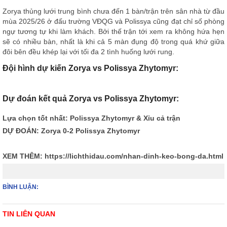
Zorya thủng lưới trung bình chưa đến 1 bàn/trận trên sân nhà từ đầu
mùa 2025/26 ở đấu trường VĐQG và Polissya cũng đạt chỉ số phòng
ngự tương tự khi làm khách. Bởi thế trận tới xem ra không hứa hẹn
sẽ có nhiều bàn, nhất là khi cả 5 màn đụng độ trong quá khứ giữa
đôi bên đều khép lại với tối đa 2 tình huống lưới rung.
Đội hình dự kiến Zorya vs Polissya Zhytomyr:
Dự đoán kết quả Zorya vs Polissya Zhytomyr:
Lựa chọn tốt nhất: Polissya Zhytomyr & Xỉu cả trận
DỰ ĐOÁN: Zorya 0-2 Polissya Zhytomyr
XEM THÊM:
https://lichthidau.com/nhan-dinh-keo-bong-da.html
BÌNH LUẬN:
TIN LIÊN QUAN