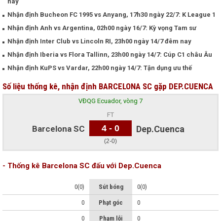
nay
Nhận định Bucheon FC 1995 vs Anyang, 17h30 ngày 22/7: K League 1
Nhận định Anh vs Argentina, 02h00 ngày 16/7: Kỳ vọng Tam sư
Nhận định Inter Club vs Lincoln RI, 23h00 ngày 14/7 đêm nay
Nhận định Iberia vs Flora Tallinn, 23h00 ngày 14/7: Cúp C1 châu Âu
Nhận định KuPS vs Vardar, 22h00 ngày 14/7: Tận dụng ưu thế
Số liệu thống kê, nhận định BARCELONA SC gặp DEP.CUENCA
VĐQG Ecuador, vòng 7
FT
4 - 0
Barcelona SC
Dep.Cuenca
(2-0)
- Thống kê Barcelona SC đấu với Dep.Cuenca
0(0)
Sút bóng
0(0)
0
Phạt góc
0
0
Phạm lỗi
0