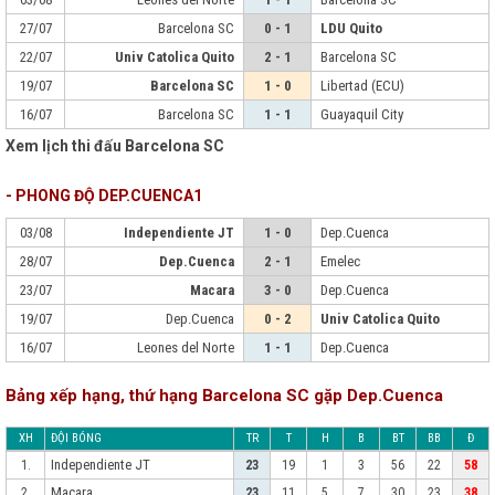
27/07
Barcelona SC
0 - 1
LDU Quito
22/07
Univ Catolica Quito
2 - 1
Barcelona SC
19/07
Barcelona SC
1 - 0
Libertad (ECU)
16/07
Barcelona SC
1 - 1
Guayaquil City
Xem lịch thi đấu Barcelona SC
- PHONG ĐỘ DEP.CUENCA1
03/08
Independiente JT
1 - 0
Dep.Cuenca
28/07
Dep.Cuenca
2 - 1
Emelec
23/07
Macara
3 - 0
Dep.Cuenca
19/07
Dep.Cuenca
0 - 2
Univ Catolica Quito
16/07
Leones del Norte
1 - 1
Dep.Cuenca
Bảng xếp hạng, thứ hạng Barcelona SC gặp Dep.Cuenca
XH
ĐỘI BÓNG
TR
T
H
B
BT
BB
Đ
Independiente JT
1.
23
19
1
3
56
22
58
Macara
2.
23
11
5
7
30
23
38