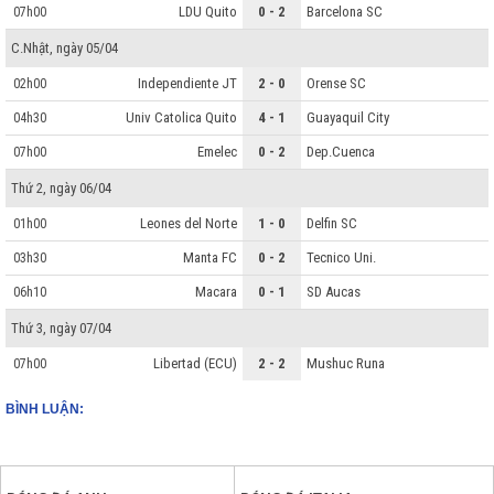
LDU Quito
0 - 2
Barcelona SC
07h00
C.Nhật, ngày 05/04
Independiente JT
2 - 0
Orense SC
02h00
Univ Catolica Quito
4 - 1
Guayaquil City
04h30
Emelec
0 - 2
Dep.Cuenca
07h00
Thứ 2, ngày 06/04
Leones del Norte
1 - 0
Delfin SC
01h00
Manta FC
0 - 2
Tecnico Uni.
03h30
Macara
0 - 1
SD Aucas
06h10
Thứ 3, ngày 07/04
Libertad (ECU)
2 - 2
Mushuc Runa
07h00
BÌNH LUẬN: