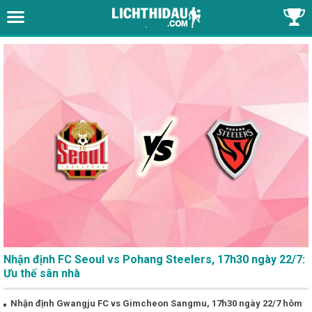
Nhận định FC Seoul vs Pohang Steelers, 17h30 ngày 22/7:
Ưu thế sân nhà
Nhận định Gwangju FC vs Gimcheon Sangmu, 17h30 ngày 22/7 hôm