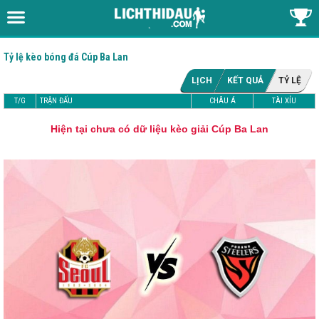
Tỷ lệ kèo bóng đá Cúp Ba Lan
LỊCH
KẾT QUẢ
TỶ LỆ
T/G
TRẬN ĐẤU
CHÂU Á
TÀI XỈU
Hiện tại chưa có dữ liệu kèo giải Cúp Ba Lan