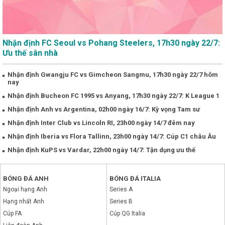
Nhận định FC Seoul vs Pohang Steelers, 17h30 ngày 22/7:
Ưu thế sân nhà
Nhận định Gwangju FC vs Gimcheon Sangmu, 17h30 ngày 22/7 hôm
nay
Nhận định Bucheon FC 1995 vs Anyang, 17h30 ngày 22/7: K League 1
Nhận định Anh vs Argentina, 02h00 ngày 16/7: Kỳ vọng Tam sư
Nhận định Inter Club vs Lincoln RI, 23h00 ngày 14/7 đêm nay
Nhận định Iberia vs Flora Tallinn, 23h00 ngày 14/7: Cúp C1 châu Âu
Nhận định KuPS vs Vardar, 22h00 ngày 14/7: Tận dụng ưu thế
BÓNG ĐÁ ANH
BÓNG ĐÁ ITALIA
Ngoại hạng Anh
Series A
Hạng nhất Anh
Series B
Cúp FA
Cúp QG Italia