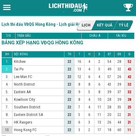
Lịch thi đấu VĐQG Hồng Kông - Lịch giải Hong Kong First Division
LỊCH
KẾT QUẢ
TỶ LỆ
T/G
TRẬN ĐẤU
CHÂU Á
TÀI XỈU
BẢNG XẾP HẠNG VĐQG HỒNG KÔNG
XH
ĐỘI BÓNG
TR
T
H
B
BT
BB
Đ
Kitchee
1.
22
16
4
2
54
28
52
Tai Po
2.
22
13
4
5
49
32
43
Lee Man FC
3.
22
12
6
4
57
26
42
North District
4.
22
8
8
6
43
39
32
Eastern AA
5.
22
9
5
8
39
37
32
Kowloon City
6.
22
8
4
10
28
39
28
Southern District
7.
22
7
4
11
28
35
25
Eastern District SA
8.
22
5
6
11
20
22
21
HK Rangers
9.
22
6
3
13
26
44
21
Hong Kong FC
10.
22
3
2
17
18
60
11