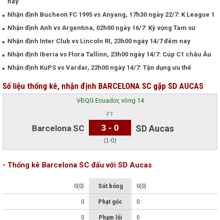
nay
Nhận định Bucheon FC 1995 vs Anyang, 17h30 ngày 22/7: K League 1
Nhận định Anh vs Argentina, 02h00 ngày 16/7: Kỳ vọng Tam sư
Nhận định Inter Club vs Lincoln RI, 23h00 ngày 14/7 đêm nay
Nhận định Iberia vs Flora Tallinn, 23h00 ngày 14/7: Cúp C1 châu Âu
Nhận định KuPS vs Vardar, 22h00 ngày 14/7: Tận dụng ưu thế
Số liệu thống kê, nhận định BARCELONA SC gặp SD AUCAS
VĐQG Ecuador, vòng 14
FT
3 - 0
Barcelona SC
SD Aucas
(1-0)
- Thống kê Barcelona SC đấu với SD Aucas
0(0)
Sút bóng
0(0)
0
Phạt góc
0
0
Phạm lỗi
0