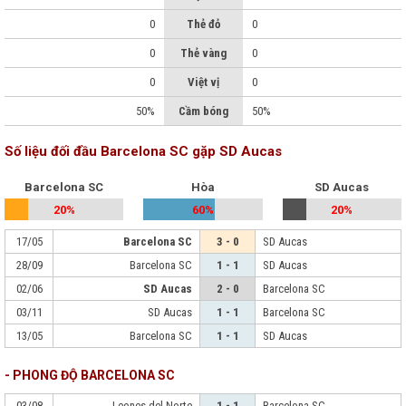
0
Thẻ đỏ
0
0
Thẻ vàng
0
0
Việt vị
0
50%
Cầm bóng
50%
Số liệu đối đầu Barcelona SC gặp SD Aucas
Barcelona SC
Hòa
SD Aucas
20%
60%
20%
17/05
Barcelona SC
3 - 0
SD Aucas
28/09
Barcelona SC
1 - 1
SD Aucas
02/06
SD Aucas
2 - 0
Barcelona SC
03/11
SD Aucas
1 - 1
Barcelona SC
13/05
Barcelona SC
1 - 1
SD Aucas
- PHONG ĐỘ BARCELONA SC
03/08
Leones del Norte
1 - 1
Barcelona SC