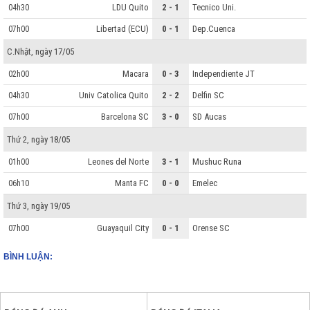
LDU Quito
2 - 1
Tecnico Uni.
04h30
Libertad (ECU)
0 - 1
Dep.Cuenca
07h00
C.Nhật, ngày 17/05
Macara
0 - 3
Independiente JT
02h00
Univ Catolica Quito
2 - 2
Delfin SC
04h30
Barcelona SC
3 - 0
SD Aucas
07h00
Thứ 2, ngày 18/05
Leones del Norte
3 - 1
Mushuc Runa
01h00
Manta FC
0 - 0
Emelec
06h10
Thứ 3, ngày 19/05
Guayaquil City
0 - 1
Orense SC
07h00
BÌNH LUẬN: