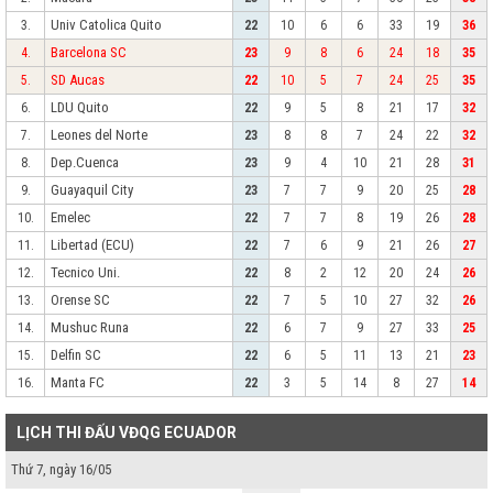
Univ Catolica Quito
3.
22
10
6
6
33
19
36
Barcelona SC
4.
23
9
8
6
24
18
35
SD Aucas
5.
22
10
5
7
24
25
35
LDU Quito
6.
22
9
5
8
21
17
32
Leones del Norte
7.
23
8
8
7
24
22
32
Dep.Cuenca
8.
23
9
4
10
21
28
31
Guayaquil City
9.
23
7
7
9
20
25
28
Emelec
10.
22
7
7
8
19
26
28
Libertad (ECU)
11.
22
7
6
9
21
26
27
Tecnico Uni.
12.
22
8
2
12
20
24
26
Orense SC
13.
22
7
5
10
27
32
26
Mushuc Runa
14.
22
6
7
9
27
33
25
Delfin SC
15.
22
6
5
11
13
21
23
Manta FC
16.
22
3
5
14
8
27
14
LỊCH THI ĐẤU VĐQG ECUADOR
Thứ 7, ngày 16/05