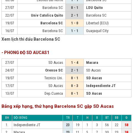
27/07
Barcelona SC
0 - 1
LDU Quito
22/07
Univ Catolica Quito
2 - 1
Barcelona SC
19/07
Barcelona SC
1 - 0
Libertad (ECU)
16/07
Barcelona SC
1 - 1
Guayaquil City
Xem lịch thi đấu Barcelona SC
- PHONG ĐỘ SD AUCAS1
27/07
SD Aucas
1 - 4
Macara
24/07
Orense SC
2 - 1
SD Aucas
19/07
Tecnico Uni.
0 - 1
SD Aucas
17/07
SD Aucas
0 - 3
Independiente JT
13/07
Dep.Cuenca
0 - 1
SD Aucas
Bảng xếp hạng, thứ hạng Barcelona SC gặp SD Aucas
XH
ĐỘI BÓNG
TR
T
H
B
BT
BB
Đ
Independiente JT
1.
23
19
1
3
56
22
58
Macara
2.
23
11
5
7
30
23
38