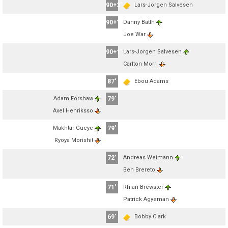
90+3'
Lars-Jorgen Salvesen
90+1'
Danny Batth
Joe War
90+1'
Lars-Jorgen Salvesen
Carlton Morri
87'
Ebou Adams
Adam Forshaw
79'
Axel Henriksso
Makhtar Gueye
79'
Ryoya Morishit
72'
Andreas Weimann
Ben Brereto
71'
Rhian Brewster
Patrick Agyeman
69'
Bobby Clark