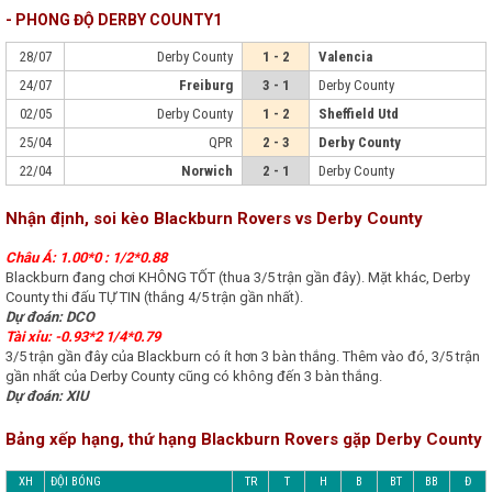
- PHONG ĐỘ DERBY COUNTY1
28/07
Derby County
1 - 2
Valencia
24/07
Freiburg
3 - 1
Derby County
02/05
Derby County
1 - 2
Sheffield Utd
25/04
QPR
2 - 3
Derby County
22/04
Norwich
2 - 1
Derby County
Nhận định, soi kèo Blackburn Rovers vs Derby County
Châu Á: 1.00*0 : 1/2*0.88
Blackburn đang chơi KHÔNG TỐT (thua 3/5 trận gần đây). Mặt khác, Derby
County thi đấu TỰ TIN (thắng 4/5 trận gần nhất).
Dự đoán: DCO
Tài xỉu: -0.93*2 1/4*0.79
3/5 trận gần đây của Blackburn có ít hơn 3 bàn thắng. Thêm vào đó, 3/5 trận
gần nhất của Derby County cũng có không đến 3 bàn thắng.
Dự đoán: XIU
Bảng xếp hạng, thứ hạng Blackburn Rovers gặp Derby County
XH
ĐỘI BÓNG
TR
T
H
B
BT
BB
Đ