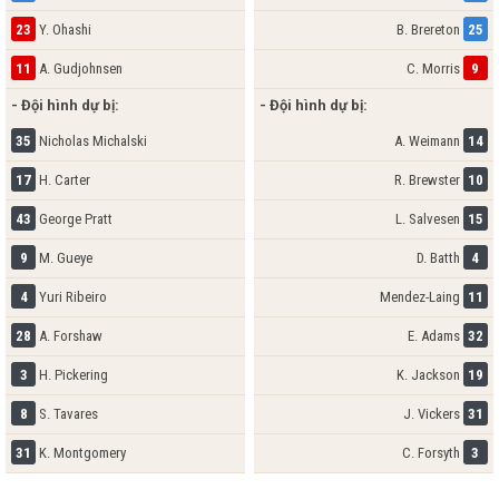
23
Y. Ohashi
B. Brereton
25
11
A. Gudjohnsen
C. Morris
9
- Đội hình dự bị:
- Đội hình dự bị:
35
Nicholas Michalski
A. Weimann
14
17
H. Carter
R. Brewster
10
43
George Pratt
L. Salvesen
15
9
M. Gueye
D. Batth
4
4
Yuri Ribeiro
Mendez-Laing
11
28
A. Forshaw
E. Adams
32
3
H. Pickering
K. Jackson
19
8
S. Tavares
J. Vickers
31
31
K. Montgomery
C. Forsyth
3