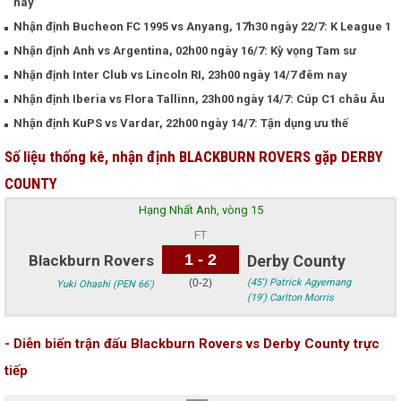
nay
Nhận định Bucheon FC 1995 vs Anyang, 17h30 ngày 22/7: K League 1
Nhận định Anh vs Argentina, 02h00 ngày 16/7: Kỳ vọng Tam sư
Nhận định Inter Club vs Lincoln RI, 23h00 ngày 14/7 đêm nay
Nhận định Iberia vs Flora Tallinn, 23h00 ngày 14/7: Cúp C1 châu Âu
Nhận định KuPS vs Vardar, 22h00 ngày 14/7: Tận dụng ưu thế
Số liệu thống kê, nhận định BLACKBURN ROVERS gặp DERBY
COUNTY
Hạng Nhất Anh, vòng 15
FT
1 - 2
Blackburn Rovers
Derby County
(0-2)
(45') Patrick Agyemang
Yuki Ohashi (PEN 66')
(19') Carlton Morris
- Diễn biến trận đấu Blackburn Rovers vs Derby County trực
tiếp