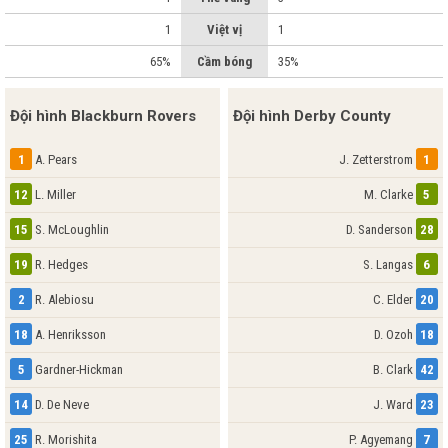
1
Việt vị
1
65%
Cầm bóng
35%
Đội hình Blackburn Rovers
Đội hình Derby County
1
A. Pears
J. Zetterstrom
1
12
L. Miller
M. Clarke
5
15
S. McLoughlin
D. Sanderson
28
19
R. Hedges
S. Langas
6
2
R. Alebiosu
C. Elder
20
18
A. Henriksson
D. Ozoh
18
5
Gardner-Hickman
B. Clark
42
14
D. De Neve
J. Ward
23
25
R. Morishita
P. Agyemang
7