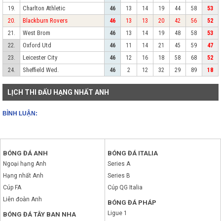
Charlton Athletic
19.
46
13
14
19
44
58
53
Blackburn Rovers
20.
46
13
13
20
42
56
52
West Brom
21.
46
13
14
19
48
58
53
Oxford Utd
22.
46
11
14
21
45
59
47
Leicester City
23.
46
12
16
18
58
68
52
Sheffield Wed.
24.
46
2
12
32
29
89
18
LỊCH THI ĐẤU HẠNG NHẤT ANH
BÌNH LUẬN:
BÓNG ĐÁ ANH
BÓNG ĐÁ ITALIA
Ngoại hạng Anh
Series A
Hạng nhất Anh
Series B
Cúp FA
Cúp QG Italia
Liên đoàn Anh
BÓNG ĐÁ PHÁP
Ligue 1
BÓNG ĐÁ TÂY BAN NHA