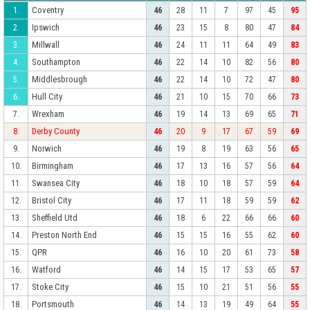
Coventry
1.
46
28
11
7
97
45
95
Ipswich
2.
46
23
15
8
80
47
84
Millwall
3.
46
24
11
11
64
49
83
Southampton
4.
46
22
14
10
82
56
80
Middlesbrough
5.
46
22
14
10
72
47
80
Hull City
6.
46
21
10
15
70
66
73
Wrexham
7.
46
19
14
13
69
65
71
Derby County
8.
46
20
9
17
67
59
69
Norwich
9.
46
19
8
19
63
56
65
Birmingham
10.
46
17
13
16
57
56
64
Swansea City
11.
46
18
10
18
57
59
64
Bristol City
12.
46
17
11
18
59
59
62
Sheffield Utd
13.
46
18
6
22
66
66
60
Preston North End
14.
46
15
15
16
55
62
60
QPR
15.
46
16
10
20
61
73
58
Watford
16.
46
14
15
17
53
65
57
Stoke City
17.
46
15
10
21
51
56
55
Portsmouth
18.
46
14
13
19
49
64
55