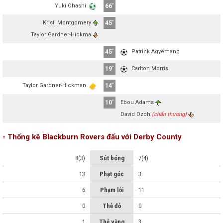
Yuki Ohashi
66'
Kristi Montgomery
45'
Taylor Gardner-Hickma
45'
Patrick Agyemang
19'
Carlton Morris
Taylor Gardner-Hickman
14'
10'
Ebou Adams
David Ozoh
(chấn thương)
- Thống kê Blackburn Rovers đấu với Derby County
8(3)
Sút bóng
7(4)
13
Phạt góc
3
6
Phạm lỗi
11
0
Thẻ đỏ
0
1
Thẻ vàng
3