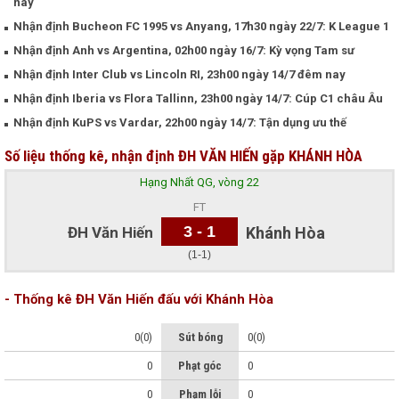
nay
Nhận định Bucheon FC 1995 vs Anyang, 17h30 ngày 22/7: K League 1
Nhận định Anh vs Argentina, 02h00 ngày 16/7: Kỳ vọng Tam sư
Nhận định Inter Club vs Lincoln RI, 23h00 ngày 14/7 đêm nay
Nhận định Iberia vs Flora Tallinn, 23h00 ngày 14/7: Cúp C1 châu Âu
Nhận định KuPS vs Vardar, 22h00 ngày 14/7: Tận dụng ưu thế
Số liệu thống kê, nhận định ĐH VĂN HIẾN gặp KHÁNH HÒA
Hạng Nhất QG, vòng 22
FT
3 - 1
ĐH Văn Hiến
Khánh Hòa
(1-1)
- Thống kê ĐH Văn Hiến đấu với Khánh Hòa
0(0)
Sút bóng
0(0)
0
Phạt góc
0
0
Phạm lỗi
0