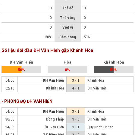
0
Thẻ đỏ
0
0
Thẻ vàng
0
0
Việt vị
0
50%
Cầm bóng
50%
Số liệu đối đầu ĐH Văn Hiến gặp Khánh Hòa
ĐH Văn Hiến
Hòa
Khánh Hòa
50%
0%
50%
04/06
ĐH Văn Hiến
3 - 1
Khánh Hòa
02/10
Khánh Hòa
4 - 1
ĐH Văn Hiến
- PHONG ĐỘ ĐH VĂN HIẾN
04/06
ĐH Văn Hiến
3 - 1
Khánh Hòa
30/05
Đồng Tháp
1 - 0
ĐH Văn Hiến
24/05
ĐH Văn Hiến
1 - 1
Quy Nhơn United
16/05
TT Đồng Nai
3 - 0
ĐH Văn Hiến