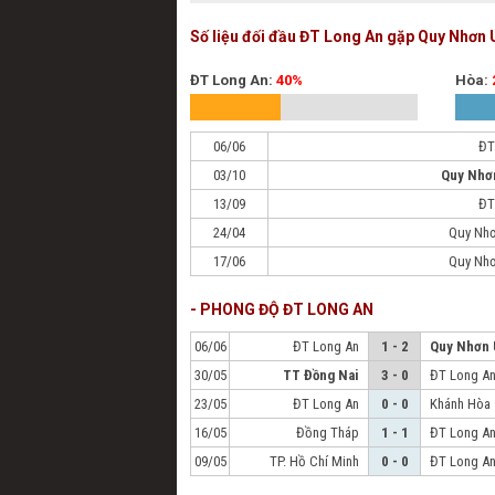
Số liệu đối đầu ĐT Long An gặp Quy Nhơn 
ĐT Long An:
40%
Hòa:
06/06
ĐT
03/10
Quy Nhơ
13/09
ĐT
24/04
Quy Nhơ
17/06
Quy Nhơ
- PHONG ĐỘ ĐT LONG AN
06/06
ĐT Long An
1 - 2
Quy Nhơn 
30/05
TT Đồng Nai
3 - 0
ĐT Long A
23/05
ĐT Long An
0 - 0
Khánh Hòa
16/05
Đồng Tháp
1 - 1
ĐT Long A
09/05
TP. Hồ Chí Minh
0 - 0
ĐT Long A