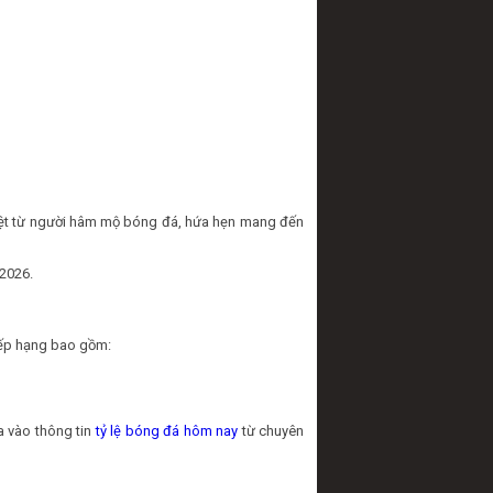
iệt từ người hâm mộ bóng đá, hứa hẹn mang đến
/2026.
 xếp hạng bao gồm:
a vào thông tin
tỷ lệ bóng đá hôm nay
từ chuyên