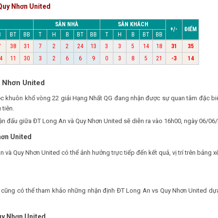
Quy Nhơn United
SÂN NHÀ
SÂN KHÁCH
+/-
ĐIỂM
B
BT
BB
T
H
B
BT
BB
T
H
B
BT
BB
7
38
31
7
2
2
24
13
3
3
5
14
18
31
35
4
11
30
3
2
6
6
9
0
3
8
5
21
-3
14
 Nhơn United
uộc khuôn khổ vòng 22 giải Hạng Nhất QG đang nhận được sự quan tâm đặc b
 tiên.
rận đấu giữa ĐT Long An và Quy Nhơn United sẽ diễn ra vào 16h00, ngày 06/06
hơn United
n và Quy Nhơn United có thể ảnh hưởng trực tiếp đến kết quả, vị trí trên bảng
bạn cũng có thể tham khảo những nhận định ĐT Long An vs Quy Nhơn United dự
uy Nhơn United