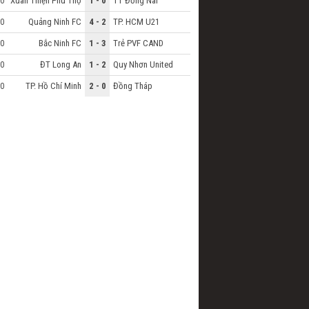
Xuân Thiện Phú Thọ
1 - 0
TT Đồng Nai
0
Quảng Ninh FC
4 - 2
TP. HCM U21
0
Bắc Ninh FC
1 - 3
Trẻ PVF CAND
0
ĐT Long An
1 - 2
Quy Nhơn United
0
TP. Hồ Chí Minh
2 - 0
Đồng Tháp
0