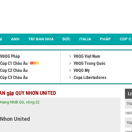
Lệ
ANH
TÂY BAN NHA
ĐỨC
ITALIA
PHÁP
CÚP C
VĐQG Pháp
VĐQG Việt Nam
Cúp C1 Châu Âu
VĐQG Trung Quốc
Cúp C2 Châu Âu
VĐQG Mỹ
Cúp C3 Châu Âu
Copa Libertadores
G AN gặp QUY NHƠN UNITED
L
Hạng Nhất QG, vòng 22
Thứ
16h0
 Nhơn United
Thứ