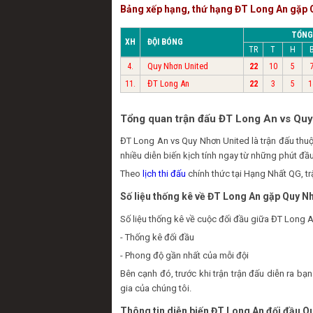
Bảng xếp hạng, thứ hạng ĐT Long An gặp 
TỔNG
XH
ĐỘI BÓNG
TR
T
H
Quy Nhơn United
4.
22
10
5
ĐT Long An
11.
22
3
5
1
Tổng quan trận đấu ĐT Long An vs Quy
ĐT Long An vs Quy Nhơn United là trận đấu th
nhiều diễn biến kịch tính ngay từ những phút đầu
Theo
lịch thi đấu
chính thức tại Hạng Nhất QG, t
Số liệu thống kê về ĐT Long An gặp Quy N
Số liệu thống kê về cuộc đối đầu giữa ĐT Long A
- Thống kê đối đầu
- Phong độ gần nhất của mỗi đội
Bên cạnh đó, trước khi trận trận đấu diễn ra 
gia của chúng tôi.
Thông tin diễn biến ĐT Long An đối đầu Q