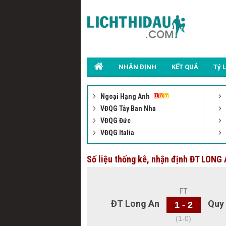
NHẬN ĐỊNH
KẾT QUẢ
Tỷ 
Ngoại Hạng Anh
VĐQG Tây Ban Nha
VĐQG Đức
VĐQG Italia
Số liệu thống kê, nhận định ĐT LON
FT
ĐT Long An
Quy
1 - 2
(1-0)