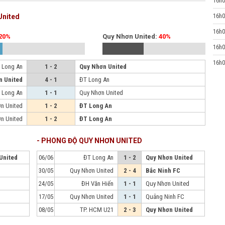
16h0
United
16h0
16h0
20%
Quy Nhơn United:
40%
16h0
16h0
 Long An
1 - 2
Quy Nhơn United
n United
4 - 1
ĐT Long An
 Long An
1 - 1
Quy Nhơn United
n United
1 - 2
ĐT Long An
n United
1 - 2
ĐT Long An
- PHONG ĐỘ QUY NHƠN UNITED
United
06/06
ĐT Long An
1 - 2
Quy Nhơn United
n
30/05
Quy Nhơn United
2 - 4
Bắc Ninh FC
24/05
ĐH Văn Hiến
1 - 1
Quy Nhơn United
n
17/05
Quy Nhơn United
1 - 1
Quảng Ninh FC
n
08/05
TP. HCM U21
2 - 3
Quy Nhơn United