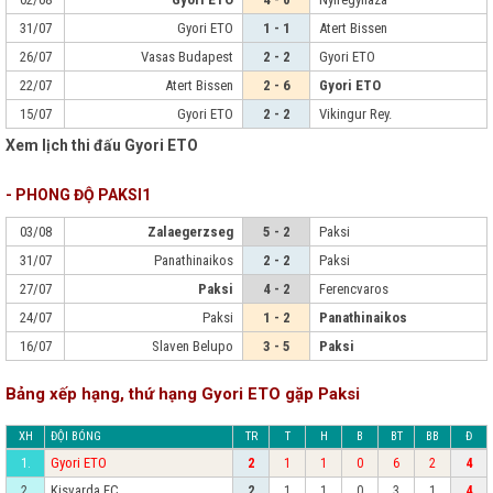
31/07
Gyori ETO
1 - 1
Atert Bissen
26/07
Vasas Budapest
2 - 2
Gyori ETO
22/07
Atert Bissen
2 - 6
Gyori ETO
15/07
Gyori ETO
2 - 2
Vikingur Rey.
Xem lịch thi đấu Gyori ETO
- PHONG ĐỘ PAKSI1
03/08
Zalaegerzseg
5 - 2
Paksi
31/07
Panathinaikos
2 - 2
Paksi
27/07
Paksi
4 - 2
Ferencvaros
24/07
Paksi
1 - 2
Panathinaikos
16/07
Slaven Belupo
3 - 5
Paksi
Bảng xếp hạng, thứ hạng Gyori ETO gặp Paksi
XH
ĐỘI BÓNG
TR
T
H
B
BT
BB
Đ
Gyori ETO
1.
2
1
1
0
6
2
4
Kisvarda FC
2.
2
1
1
0
3
1
4