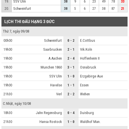
SSV Ulm
19.
38
9
6
23
49
78
33
Schweinfurt
20.
38
5
6
27
38
87
21
LỊCH THI ĐẤU HẠNG 3 ĐỨC
Thứ 7, ngày 09/08
Schweinfurt
0 - 2
E.Cottbus
00h00
Saarbrucken
2 - 1
Vik.Koln
19h00
A.Aachen
2 - 4
Hoffenheim II
19h00
Munchen 1860
3 - 1
Osnabruck
19h00
SSV Ulm
1 - 0
Erzgebirge Aue
19h00
Havelse
1 - 1
Essen
19h00
Verl
2 - 2
Wehen
21h30
C.Nhật, ngày 10/08
Jahn Regensburg
0 - 4
Duisburg
18h30
Hansa Rostock
1 - 0
Waldhof Man.
21h30