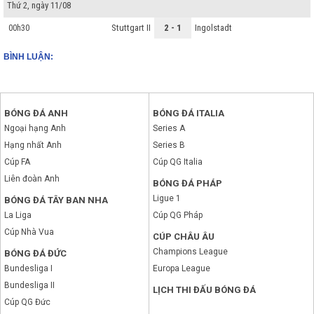
Thứ 2, ngày 11/08
Stuttgart II
2 - 1
Ingolstadt
00h30
BÌNH LUẬN:
BÓNG ĐÁ ANH
BÓNG ĐÁ ITALIA
Ngoại hạng Anh
Series A
Hạng nhất Anh
Series B
Cúp FA
Cúp QG Italia
Liên đoàn Anh
BÓNG ĐÁ PHÁP
Ligue 1
BÓNG ĐÁ TÂY BAN NHA
La Liga
Cúp QG Pháp
Cúp Nhà Vua
CÚP CHÂU ÂU
Champions League
BÓNG ĐÁ ĐỨC
Bundesliga I
Europa League
Bundesliga II
LỊCH THI ĐẤU BÓNG ĐÁ
Cúp QG Đức