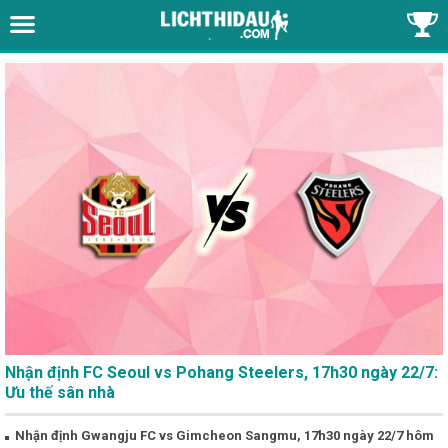
Nhận định FC Seoul vs Pohang Steelers, 17h30 ngày 22/7:
Ưu thế sân nhà
Nhận định Gwangju FC vs Gimcheon Sangmu, 17h30 ngày 22/7 hôm