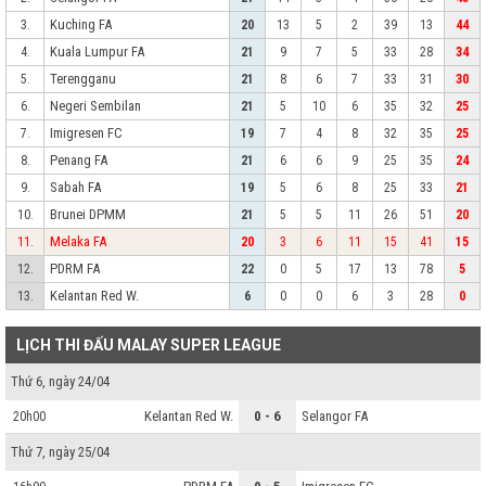
Kuching FA
3.
20
13
5
2
39
13
44
Kuala Lumpur FA
4.
21
9
7
5
33
28
34
Terengganu
5.
21
8
6
7
33
31
30
Negeri Sembilan
6.
21
5
10
6
35
32
25
Imigresen FC
7.
19
7
4
8
32
35
25
Penang FA
8.
21
6
6
9
25
35
24
Sabah FA
9.
19
5
6
8
25
33
21
Brunei DPMM
10.
21
5
5
11
26
51
20
Melaka FA
11.
20
3
6
11
15
41
15
PDRM FA
12.
22
0
5
17
13
78
5
Kelantan Red W.
13.
6
0
0
6
3
28
0
LỊCH THI ĐẤU MALAY SUPER LEAGUE
Thứ 6, ngày 24/04
Kelantan Red W.
0 - 6
Selangor FA
20h00
Thứ 7, ngày 25/04