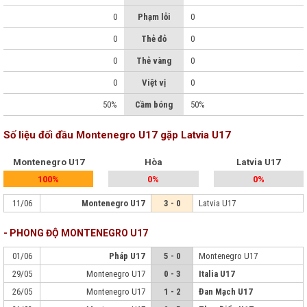
0
Phạm lỗi
0
0
Thẻ đỏ
0
0
Thẻ vàng
0
0
Việt vị
0
50%
Cầm bóng
50%
Số liệu đối đầu Montenegro U17 gặp Latvia U17
Montenegro U17
Hòa
Latvia U17
100%
0%
0%
11/06
Montenegro U17
3 - 0
Latvia U17
- PHONG ĐỘ MONTENEGRO U17
01/06
Pháp U17
5 - 0
Montenegro U17
29/05
Montenegro U17
0 - 3
Italia U17
26/05
Montenegro U17
1 - 2
Đan Mạch U17