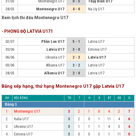
31/03
Montenegro U17
0 - 5
Thụy Điển U17
28/03
Montenegro U17
4 - 0
Na Uy U17
Xem lịch thi đấu Montenegro U17
- PHONG ĐỘ LATVIA U171
02/07
Phần Lan U17
5 - 1
Latvia U17
30/06
Latvia U17
3 - 0
Estonia U17
06/06
Ukraina U17
2 - 3
Latvia U17
03/06
Albania U17
2 - 2
Latvia U17
28/03
Albania U17
2 - 0
Latvia U17
Bảng xếp hạng, thứ hạng Montenegro U17 gặp Latvia U17
XH
ĐỘI BÓNG
TR
T
H
B
BT
BB
Đ
Bảng 1
Montenegro U17
1.
3
2
1
0
4
2
7
Italia U17
2.
3
2
0
1
11
4
6
Ukraina U17
3.
3
1
1
1
4
3
4
Estonia U17
4.
3
0
0
3
1
11
0