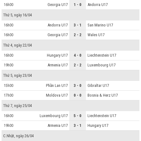
Georgia U17
1 - 0
Andorra U17
16h00
Thứ 5, ngày 16/04
Andorra U17
3 - 1
San Marino U17
16h00
Georgia U17
2 - 2
Wales U17
16h00
Thứ 4, ngày 22/04
Hungary U17
4 - 0
Liechtenstein U17
16h00
Armenia U17
2 - 2
Luxembourg U17
19h00
Thứ 5, ngày 23/04
Phần Lan U17
3 - 0
Gibraltar U17
15h00
Moldova U17
0 - 0
Bosnia & Herz U17
17h00
Thứ 7, ngày 25/04
Luxembourg U17
5 - 0
Liechtenstein U17
16h00
Armenia U17
3 - 1
Hungary U17
19h00
C.Nhật, ngày 26/04