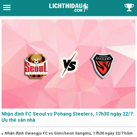
Nhận định FC Seoul vs Pohang Steelers, 17h30 ngày 22/7:
Ưu thế sân nhà
Nhận định Gwangju FC vs Gimcheon Sangmu, 17h30 ngày 22/7 hôm