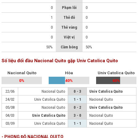
0
Phạm lỗi
0
1
Thẻ đỏ
0
0
Thẻ vàng
0
0
Việt vị
0
50%
Cầm bóng
50%
Số liệu đối đầu Nacional Quito gặp Univ Catolica Quito
Nacional Quito
Hòa
Univ Catolica Quito
0%
40%
60%
22/06
Nacional Quito
0 - 3
Univ Catolica Quito
24/02
Univ Catolica Quito
1 - 1
Nacional Quito
05/08
Nacional Quito
0 - 2
Univ Catolica Quito
04/03
Univ Catolica Quito
3 - 0
Nacional Quito
03/09
Univ Catolica Quito
1 - 1
Nacional Quito
- PHONG ĐỘ NACIONAL QUITO