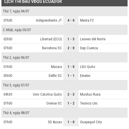
LỊCH THI ĐẤU VĐQG ECUADOR
Thứ 7, ngày 04/07
Independiente JT
4 - 0
Manta FC
07h00
C.Nhật, ngày 05/07
Libertad (ECU)
1 - 3
Leones del Norte
02h00
Barcelona SC
2 - 0
Dep.Cuenca
07h00
Thứ 2, ngày 06/07
Macara
1 - 0
LDU Quito
01h00
Delfin SC
1 - 1
Emelec
05h00
Thứ 3, ngày 07/07
Univ Catolica Quito
2 - 3
Mushuc Runa
04h30
Orense SC
1 - 2
Tecnico Uni.
07h00
Thứ 4, ngày 08/07
SD Aucas
1 - 0
Guayaquil City
07h00