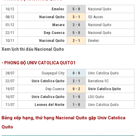
16/12
Emelec
5 - 0
Nacional Quito
08/12
Nacional Quito
3 - 1
SD Aucas
01/12
Macara
2 - 0
Nacional Quito
22/11
Dep.Cuenca
5 - 0
Nacional Quito
10/11
Nacional Quito
2 - 1
Emelec
Xem lịch thi đấu Nacional Quito
- PHONG ĐỘ UNIV CATOLICA QUITO1
28/07
Guayaquil City
0 - 0
Univ Catolica Quito
22/07
Univ Catolica Quito
2 - 1
Barcelona SC
19/07
Dep.Cuenca
0 - 2
Univ Catolica Quito
16/07
Univ Catolica Quito
1 - 0
LDU Quito
11/07
Leones del Norte
1 - 0
Univ Catolica Quito
Bảng xếp hạng, thứ hạng Nacional Quito gặp Univ Catolica
Quito