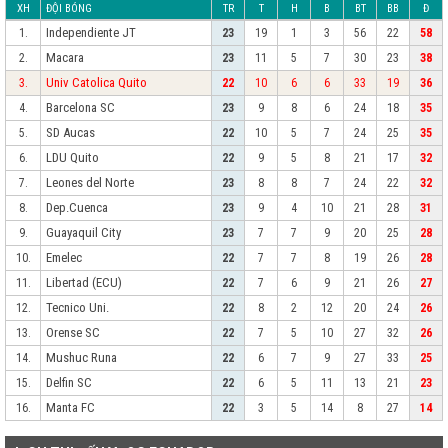
XH
ĐỘI BÓNG
TR
T
H
B
BT
BB
Đ
Independiente JT
1.
23
19
1
3
56
22
58
Macara
2.
23
11
5
7
30
23
38
Univ Catolica Quito
3.
22
10
6
6
33
19
36
Barcelona SC
4.
23
9
8
6
24
18
35
SD Aucas
5.
22
10
5
7
24
25
35
LDU Quito
6.
22
9
5
8
21
17
32
Leones del Norte
7.
23
8
8
7
24
22
32
Dep.Cuenca
8.
23
9
4
10
21
28
31
Guayaquil City
9.
23
7
7
9
20
25
28
Emelec
10.
22
7
7
8
19
26
28
Libertad (ECU)
11.
22
7
6
9
21
26
27
Tecnico Uni.
12.
22
8
2
12
20
24
26
Orense SC
13.
22
7
5
10
27
32
26
Mushuc Runa
14.
22
6
7
9
27
33
25
Delfin SC
15.
22
6
5
11
13
21
23
Manta FC
16.
22
3
5
14
8
27
14