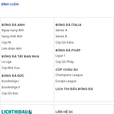
BÌNH LUẬN:
BÓNG ĐÁ ANH
BÓNG ĐÁ ITALIA
Ngoại hạng Anh
Series A
Hạng nhất Anh
Series B
Cúp FA
Cúp QG Italia
Liên đoàn Anh
BÓNG ĐÁ PHÁP
Ligue 1
BÓNG ĐÁ TÂY BAN NHA
La Liga
Cúp QG Pháp
Cúp Nhà Vua
CÚP CHÂU ÂU
Champions League
BÓNG ĐÁ ĐỨC
Bundesliga I
Europa League
Bundesliga II
LỊCH THI ĐẤU BÓNG ĐÁ
Cúp QG Đức
LIÊN HỆ QC