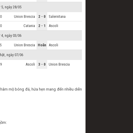
 5, ngày 28/05
Union Brescia
2 - 0
Salernitana
0
Catania
2 - 1
Ascoli
0
 4, ngày 03/06
Union Brescia
Hoãn
Ascoli
5
hật, ngày 07/06
Ascoli
3 - 0
Union Brescia
9
ười hâm mộ bóng đá, hứa hẹn mang đến nhiều diễn
 gồm: