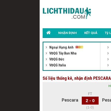
NHẬN ĐỊNH
KẾT QUẢ
Tỷ 
Ngoại Hạng Anh
VĐQG Tây Ban Nha
VĐQG Đức
VĐQG Italia
Số liệu thống kê, nhận định PESCAR
H
FT
Pescara
Pes
2 - 0
(1-0)