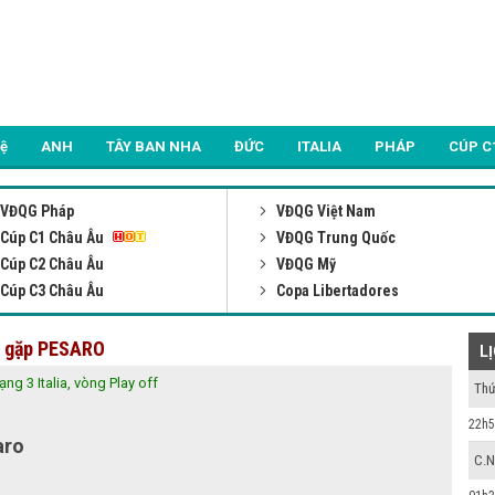
Lệ
ANH
TÂY BAN NHA
ĐỨC
ITALIA
PHÁP
CÚP C
VĐQG Pháp
VĐQG Việt Nam
Cúp C1 Châu Âu
VĐQG Trung Quốc
Cúp C2 Châu Âu
VĐQG Mỹ
Cúp C3 Châu Âu
Copa Libertadores
A gặp PESARO
L
ạng 3 Italia, vòng Play off
Thứ
22h5
aro
C.N