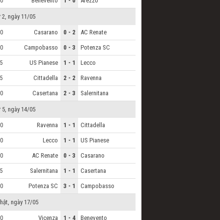
Benevento
1 - 0
Arezzo
0
 2, ngày 11/05
Casarano
0 - 2
AC Renate
0
Campobasso
0 - 3
Potenza SC
0
US Pianese
1 - 1
Lecco
5
Cittadella
2 - 2
Ravenna
5
Casertana
2 - 3
Salernitana
0
 5, ngày 14/05
Ravenna
1 - 1
Cittadella
0
Lecco
1 - 1
US Pianese
0
AC Renate
0 - 3
Casarano
0
Salernitana
1 - 1
Casertana
5
Potenza SC
3 - 1
Campobasso
0
hật, ngày 17/05
Vicenza
1 - 4
Benevento
0