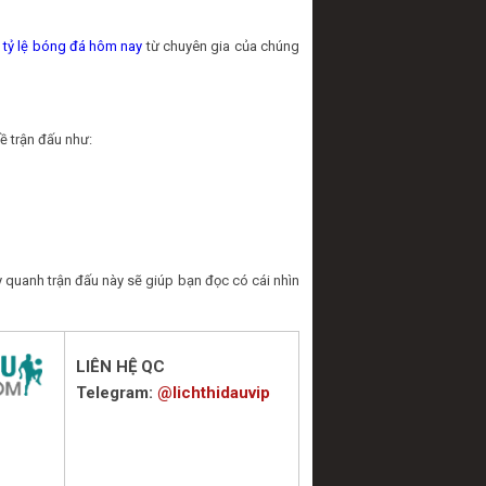
n
tỷ lệ bóng đá hôm nay
từ chuyên gia của chúng
ề trận đấu như:
 quanh trận đấu này sẽ giúp bạn đọc có cái nhìn
LIÊN HỆ QC
Telegram:
@lichthidauvip