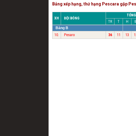
Bảng xếp hạng, thứ hạng Pescara gặp Pe
TỔNG
XH
ĐỘI BÓNG
TR
T
H
Bảng B
Pesaro
10.
36
11
13
1