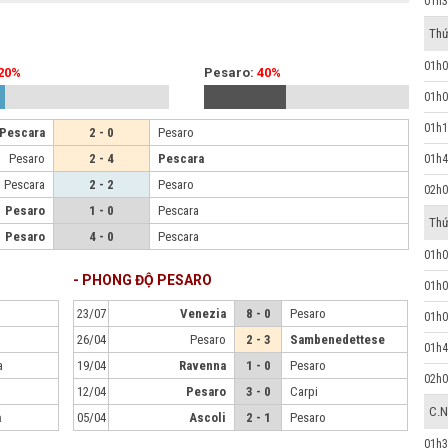
01h3
Thứ
01h0
20%
Pesaro:
40%
01h0
01h1
Pescara
2 - 0
Pesaro
Pesaro
2 - 4
Pescara
01h4
Pescara
2 - 2
Pesaro
02h0
Pesaro
1 - 0
Pescara
Thứ
Pesaro
4 - 0
Pescara
01h0
- PHONG ĐỘ PESARO
01h0
23/07
Venezia
8 - 0
Pesaro
01h0
26/04
Pesaro
2 - 3
Sambenedettese
01h4
a
19/04
Ravenna
1 - 0
Pesaro
02h0
12/04
Pesaro
3 - 0
Carpi
C.N
a
05/04
Ascoli
2 - 1
Pesaro
01h3