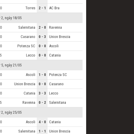
Torres
2 - 1
AC Bra
0
 2, ngày 18/05
Salernitana
2 - 0
Ravenna
0
Casarano
0 - 3
Union Brescia
0
Potenza SC
0 - 0
Ascoli
0
Lecco
0 - 0
Catania
5
 5, ngày 21/05
Ascoli
1 - 0
Potenza SC
0
Union Brescia
0 - 0
Casarano
0
Catania
3 - 3
Lecco
0
Ravenna
0 - 2
Salernitana
5
 2, ngày 25/05
Ascoli
4 - 0
Catania
0
Salernitana
1 - 1
Union Brescia
0