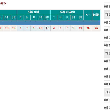
saro
01h3
SÂN NHÀ
SÂN KHÁCH
Thứ
+/-
ĐIỂM
B
BT
BB
T
H
B
BT
BB
T
H
B
BT
BB
01h0
2
38
36
7
6
5
20
17
4
7
7
18
19
26
46
01h0
01h0
01h4
Thứ
01h0
01h0
01h3
01h4
Thứ
01h0
02h0