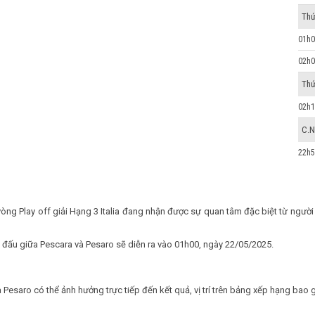
Thứ
01h0
02h0
Thứ
02h1
C.N
22h5
vòng Play off giải Hạng 3 Italia đang nhận được sự quan tâm đặc biệt từ ng
rận đấu giữa Pescara và Pesaro sẽ diễn ra vào 01h00, ngày 22/05/2025.
 Pesaro có thể ảnh hưởng trực tiếp đến kết quả, vị trí trên bảng xếp hạng bao