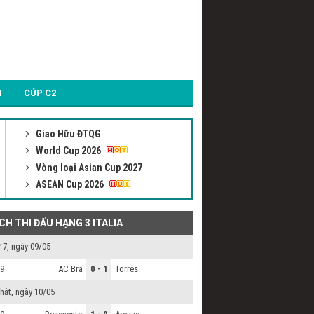
1
CÚP C2
Giao Hữu ĐTQG
World Cup 2026
Vòng loại Asian Cup 2027
ASEAN Cup 2026
ỊCH THI ĐẤU HẠNG 3 ITALIA
 7, ngày 09/05
AC Bra
0 - 1
Torres
9
hật, ngày 10/05