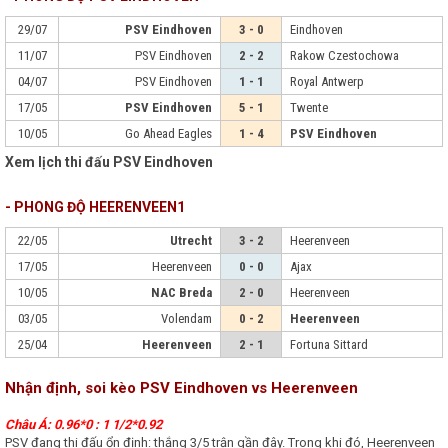
29/07
PSV Eindhoven
3 - 0
Eindhoven
11/07
PSV Eindhoven
2 - 2
Rakow Czestochowa
04/07
PSV Eindhoven
1 - 1
Royal Antwerp
17/05
PSV Eindhoven
5 - 1
Twente
10/05
Go Ahead Eagles
1 - 4
PSV Eindhoven
Xem lịch thi đấu PSV Eindhoven
- PHONG ĐỘ HEERENVEEN1
22/05
Utrecht
3 - 2
Heerenveen
17/05
Heerenveen
0 - 0
Ajax
10/05
NAC Breda
2 - 0
Heerenveen
03/05
Volendam
0 - 2
Heerenveen
25/04
Heerenveen
2 - 1
Fortuna Sittard
Nhận định, soi kèo PSV Eindhoven vs Heerenveen
Châu Á: 0.96*0 : 1 1/2*0.92
PSV đang thi đấu ổn định: thắng 3/5 trận gần đây. Trong khi đó, Heerenveen