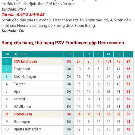
thi đấu thiếu ổn định: thua 3/5 trận vừa qua.
Dự đoán: PSV
Tài xỉu: -0.97*3 3/4*0.85
5 trận gần đây của PSV có từ 3 bàn thắng trở lên. Thêm vào đó, 4/5 trận gần
nhất của Heerenveen cũng có không dưới 3 bàn thắng.
Dự đoán: TAI
Bảng xếp hạng, thứ hạng PSV Eindhoven gặp Heerenveen
XH
ĐỘI BÓNG
TR
T
H
B
BT
BB
Đ
PSV Eindhoven
1.
34
27
3
4
101
45
84
Feyenoord
2.
34
19
8
7
70
44
65
NEC Nijmegen
3.
34
16
11
7
77
53
59
Twente
4.
34
15
13
6
59
40
58
Ajax
5.
34
14
14
6
62
41
56
Utrecht
6.
34
15
8
11
55
42
53
AZ Alkmaar
7.
34
14
10
10
58
51
52
Heerenveen
8.
34
14
9
11
57
53
51
Groningen
9.
34
14
6
14
49
45
48
Sparta Rotterdam
10.
34
12
7
15
40
62
43