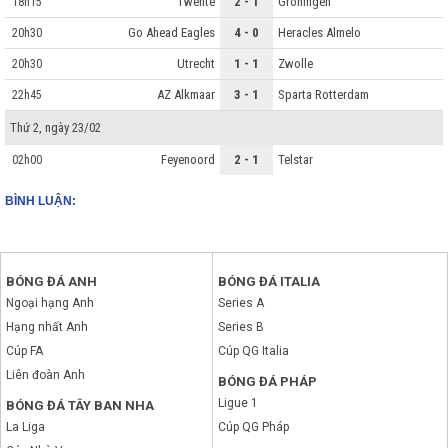
Twente
2 - 1
Groningen
18h15
Go Ahead Eagles
4 - 0
Heracles Almelo
20h30
Utrecht
1 - 1
Zwolle
20h30
AZ Alkmaar
3 - 1
Sparta Rotterdam
22h45
Thứ 2, ngày 23/02
Feyenoord
2 - 1
Telstar
02h00
BÌNH LUẬN:
BÓNG ĐÁ ANH
BÓNG ĐÁ ITALIA
Ngoại hạng Anh
Series A
Hạng nhất Anh
Series B
Cúp FA
Cúp QG Italia
Liên đoàn Anh
BÓNG ĐÁ PHÁP
Ligue 1
BÓNG ĐÁ TÂY BAN NHA
La Liga
Cúp QG Pháp