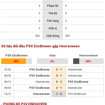
0
Phạm lỗi
0
0
Thẻ đỏ
0
0
Thẻ vàng
0
0
Việt vị
0
50%
Cầm bóng
50%
Số liệu đối đầu PSV Eindhoven gặp Heerenveen
PSV Eindhoven
Hòa
Heerenveen
80%
0%
20%
22/02
PSV Eindhoven
3 - 1
Heerenveen
05/02
PSV Eindhoven
4 - 1
Heerenveen
06/12
Heerenveen
0 - 2
PSV Eindhoven
09/03
PSV Eindhoven
2 - 1
Heerenveen
15/12
Heerenveen
1 - 0
PSV Eindhoven
- PHONG ĐỘ PSV EINDHOVEN