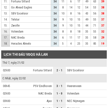
Fortuna Sittard
11.
34
11
6
17
49
63
39
Go Ahead Eagles
12.
34
8
14
12
54
53
38
SBV Excelsior
13.
34
10
8
16
43
56
38
Telstar
14.
34
9
10
15
49
55
37
Zwolle
15.
34
9
10
15
44
71
37
Volendam
16.
34
8
8
18
35
55
32
NAC Breda
17.
34
6
11
17
35
58
29
Heracles Almelo
18.
34
5
4
25
35
85
19
LỊCH THI ĐẤU VĐQG HÀ LAN
Thứ 7, ngày 21/02
Fortuna Sittard
2 - 1
SBV Excelsior
02h00
C.Nhật, ngày 22/02
PSV Eindhoven
3 - 1
Heerenveen
00h45
NAC Breda
1 - 0
Volendam
02h00
Ajax
1 - 1
NEC Nijmegen
03h00