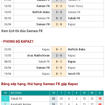
16/05
Samaxı FK
3 - 2
Turan Tovuz
10/05
Neftchi Baku
3 - 0
Samaxı FK
03/05
Samaxı FK
0 - 3
Sabah FK
26/04
Samaxı FK
2 - 0
Kapaz
Xem lịch thi đấu Samaxı FK
- PHONG ĐỘ KAPAZ1
23/05
Kapaz
0 - 1
Neftchi Baku
15/05
Araz Nakhchivan
2 - 0
Kapaz
08/05
Sabah FK
0 - 1
Kapaz
26/04
Samaxı FK
2 - 0
Kapaz
19/04
Kapaz
0 - 1
Imisli FK
Bảng xếp hạng, thứ hạng Samaxı FK gặp Kapaz
XH
ĐỘI BÓNG
TR
T
H
B
BT
BB
Đ
Sabah FK
1.
33
24
6
3
75
25
78
Karabakh Agdam
2.
33
21
6
6
71
27
69