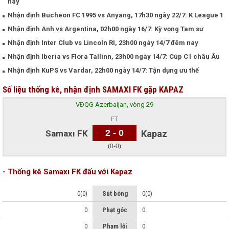
nay
Nhận định Bucheon FC 1995 vs Anyang, 17h30 ngày 22/7: K League 1
Nhận định Anh vs Argentina, 02h00 ngày 16/7: Kỳ vọng Tam sư
Nhận định Inter Club vs Lincoln RI, 23h00 ngày 14/7 đêm nay
Nhận định Iberia vs Flora Tallinn, 23h00 ngày 14/7: Cúp C1 châu Âu
Nhận định KuPS vs Vardar, 22h00 ngày 14/7: Tận dụng ưu thế
Số liệu thống kê, nhận định SAMAXI FK gặp KAPAZ
VĐQG Azerbaijan, vòng 29
FT
2 - 0
Samaxı FK
Kapaz
(0-0)
- Thống kê Samaxı FK đấu với Kapaz
0(0)
Sút bóng
0(0)
0
Phạt góc
0
0
Phạm lỗi
0