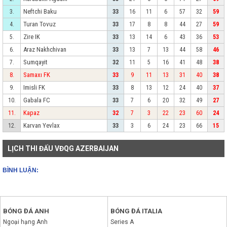
Neftchi Baku
3.
33
16
11
6
57
32
59
Turan Tovuz
4.
33
17
8
8
44
27
59
Zire IK
5.
33
13
14
6
43
36
53
Araz Nakhchivan
6.
33
13
7
13
44
58
46
Sumqayit
7.
32
11
5
16
41
48
38
Samaxı FK
8.
33
9
11
13
31
40
38
Imisli FK
9.
33
8
13
12
24
40
37
Gabala FC
10.
33
7
6
20
32
49
27
Kapaz
11.
32
7
3
22
23
60
24
Karvan Yevlax
12.
33
3
6
24
23
66
15
LỊCH THI ĐẤU VĐQG AZERBAIJAN
BÌNH LUẬN:
BÓNG ĐÁ ANH
BÓNG ĐÁ ITALIA
Ngoại hạng Anh
Series A