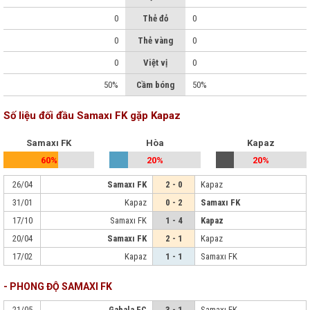
0
Thẻ đỏ
0
0
Thẻ vàng
0
0
Việt vị
0
50%
Cầm bóng
50%
Số liệu đối đầu Samaxı FK gặp Kapaz
Samaxı FK
Hòa
Kapaz
60%
20%
20%
26/04
Samaxı FK
2 - 0
Kapaz
31/01
Kapaz
0 - 2
Samaxı FK
17/10
Samaxı FK
1 - 4
Kapaz
20/04
Samaxı FK
2 - 1
Kapaz
17/02
Kapaz
1 - 1
Samaxı FK
- PHONG ĐỘ SAMAXI FK
21/05
Gabala FC
3 - 1
Samaxı FK