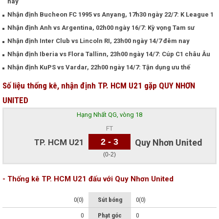
nay
Nhận định Bucheon FC 1995 vs Anyang, 17h30 ngày 22/7: K League 1
Nhận định Anh vs Argentina, 02h00 ngày 16/7: Kỳ vọng Tam sư
Nhận định Inter Club vs Lincoln RI, 23h00 ngày 14/7 đêm nay
Nhận định Iberia vs Flora Tallinn, 23h00 ngày 14/7: Cúp C1 châu Âu
Nhận định KuPS vs Vardar, 22h00 ngày 14/7: Tận dụng ưu thế
Số liệu thống kê, nhận định TP. HCM U21 gặp QUY NHƠN
UNITED
Hạng Nhất QG, vòng 18
FT
2 - 3
TP. HCM U21
Quy Nhơn United
(0-2)
- Thống kê TP. HCM U21 đấu với Quy Nhơn United
0(0)
Sút bóng
0(0)
0
Phạt góc
0