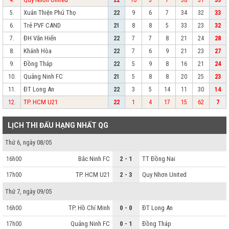
Xuân Thiện Phú Thọ
5.
22
9
6
7
34
32
33
Trẻ PVF CAND
6.
21
8
8
5
33
23
32
ĐH Văn Hiến
7.
22
7
7
8
21
24
28
Khánh Hòa
8.
22
7
6
9
21
23
27
Đồng Tháp
9.
22
5
9
8
16
21
24
Quảng Ninh FC
10.
21
5
8
8
20
25
23
ĐT Long An
11.
22
3
5
14
11
30
14
TP. HCM U21
12.
22
1
4
17
15
62
7
LỊCH THI ĐẤU HẠNG NHẤT QG
Thứ 6, ngày 08/05
Bắc Ninh FC
2 - 1
TT Đồng Nai
16h00
TP. HCM U21
2 - 3
Quy Nhơn United
17h00
Thứ 7, ngày 09/05
TP. Hồ Chí Minh
0 - 0
ĐT Long An
16h00
Quảng Ninh FC
0 - 1
Đồng Tháp
17h00