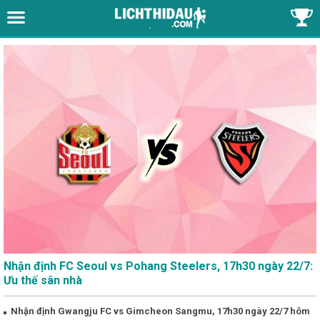
Nhận định FC Seoul vs Pohang Steelers, 17h30 ngày 22/7:
Ưu thế sân nhà
Nhận định Gwangju FC vs Gimcheon Sangmu, 17h30 ngày 22/7 hôm