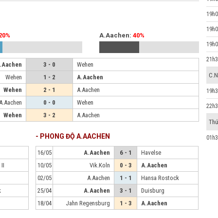
19h0
19h0
20%
A.Aachen:
40%
19h0
21h3
.Aachen
3 - 0
Wehen
C.N
Wehen
1 - 2
A.Aachen
Wehen
2 - 1
A.Aachen
19h3
A.Aachen
0 - 0
Wehen
22h3
Wehen
3 - 2
A.Aachen
Thứ
- PHONG ĐỘ A.AACHEN
01h3
16/05
A.Aachen
6 - 1
Havelse
II
10/05
Vik.Koln
0 - 3
A.Aachen
02/05
A.Aachen
1 - 1
Hansa Rostock
k
25/04
A.Aachen
3 - 1
Duisburg
18/04
Jahn Regensburg
1 - 3
A.Aachen