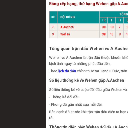
Bảng xếp hạng, thứ hạng Wehen gặp A.Aa
TỔNG
XH
ĐỘI BÓNG
TR
T
H
A.Aachen
7.
38
19
7
1
Wehen
9.
38
15
8
1
Tổng quan trận đấu Wehen vs A.Aach
Wehen vs A.Aachen là trận đấu thuộc khuôn kh
kịch tính ngay từ những phút đầu tiên.
Theo
lịch thi đấu
chính thức tại Hạng 3 Đức, trậ
Số liệu thống kê về Wehen gặp A.Aachen
Số liệu thống kê về cuộc đối đầu giữa Wehen và 
- Thống kê đối đầu
- Phong độ gần nhất của mỗi đội
Bên cạnh đó, trước khi trận trận đấu diễn ra b
tôi.
Thông tin diễn biến Wehen đối đầu A.Aac