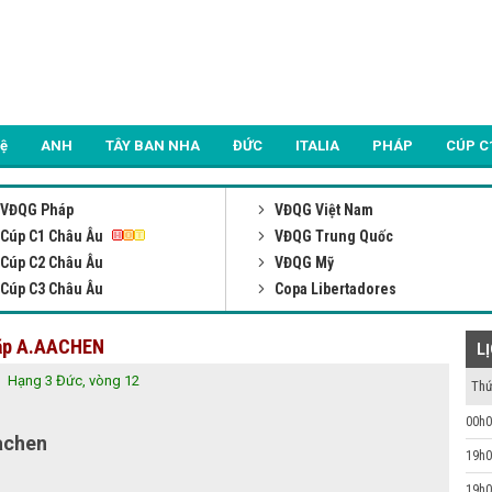
Lệ
ANH
TÂY BAN NHA
ĐỨC
ITALIA
PHÁP
CÚP C
VĐQG Pháp
VĐQG Việt Nam
Cúp C1 Châu Âu
VĐQG Trung Quốc
Cúp C2 Châu Âu
VĐQG Mỹ
Cúp C3 Châu Âu
Copa Libertadores
gặp A.AACHEN
L
Hạng 3 Đức, vòng 12
Thứ
00h0
achen
19h0
19h0