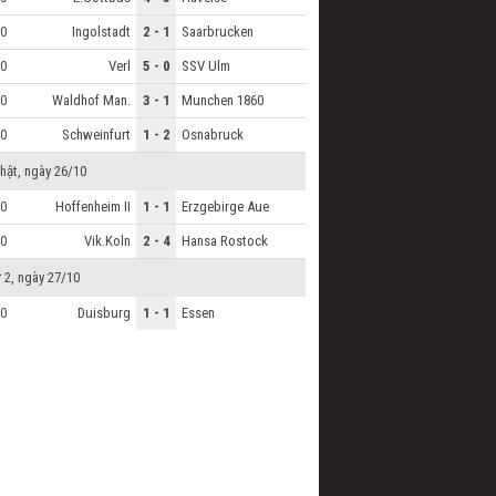
Ingolstadt
2 - 1
Saarbrucken
0
Verl
5 - 0
SSV Ulm
0
Waldhof Man.
3 - 1
Munchen 1860
0
Schweinfurt
1 - 2
Osnabruck
0
hật, ngày 26/10
Hoffenheim II
1 - 1
Erzgebirge Aue
0
Vik.Koln
2 - 4
Hansa Rostock
0
 2, ngày 27/10
Duisburg
1 - 1
Essen
0