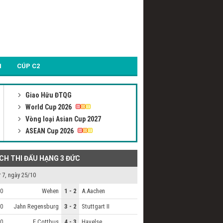
1
CÚP C2
Giao Hữu ĐTQG
World Cup 2026
Vòng loại Asian Cup 2027
ASEAN Cup 2026
ỊCH THI ĐẤU HẠNG 3 ĐỨC
 7, ngày 25/10
Wehen
1 - 2
A.Aachen
0
Jahn Regensburg
3 - 2
Stuttgart II
0
E.Cottbus
4 - 3
Havelse
0