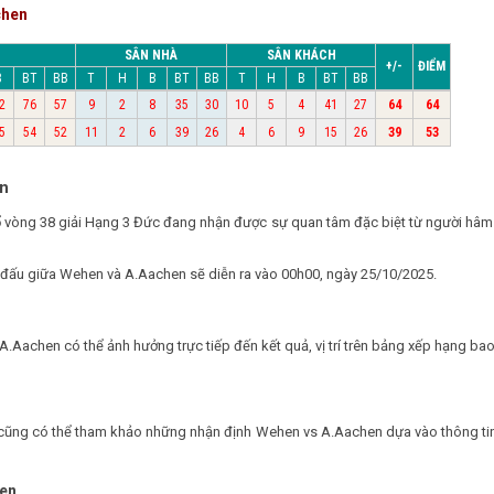
chen
SÂN NHÀ
SÂN KHÁCH
+/-
ĐIỂM
B
BT
BB
T
H
B
BT
BB
T
H
B
BT
BB
2
76
57
9
2
8
35
30
10
5
4
41
27
64
64
5
54
52
11
2
6
39
26
4
6
9
15
26
39
53
en
ổ vòng 38 giải Hạng 3 Đức đang nhận được sự quan tâm đặc biệt từ người hâm
n đấu giữa Wehen và A.Aachen sẽ diễn ra vào 00h00, ngày 25/10/2025.
A.Aachen có thể ảnh hưởng trực tiếp đến kết quả, vị trí trên bảng xếp hạng ba
ạn cũng có thể tham khảo những nhận định Wehen vs A.Aachen dựa vào thông ti
hen