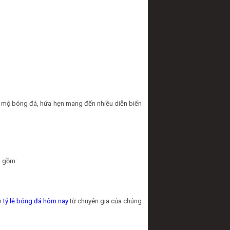
 mộ bóng đá, hứa hẹn mang đến nhiều diễn biến
o gồm:
n
tỷ lệ bóng đá hôm nay
từ chuyên gia của chúng