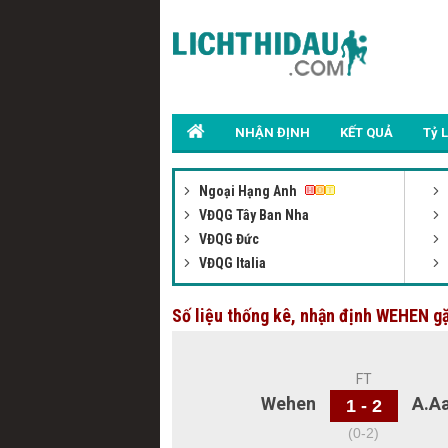
NHẬN ĐỊNH
KẾT QUẢ
Tỷ 
Ngoại Hạng Anh
VĐQG Tây Ban Nha
VĐQG Đức
VĐQG Italia
Số liệu thống kê, nhận định WEHEN 
FT
Wehen
A.A
1 - 2
(0-2)