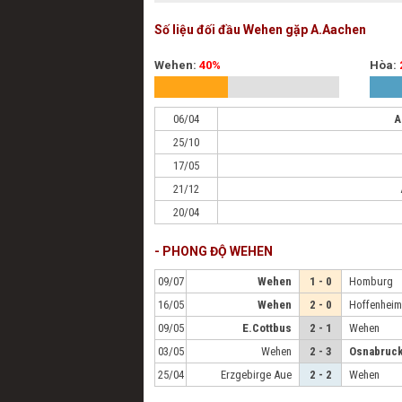
Số liệu đối đầu Wehen gặp A.Aachen
Wehen:
40%
Hòa:
06/04
A
25/10
17/05
21/12
20/04
- PHONG ĐỘ WEHEN
09/07
Wehen
1 - 0
Homburg
16/05
Wehen
2 - 0
Hoffenheim 
09/05
E.Cottbus
2 - 1
Wehen
03/05
Wehen
2 - 3
Osnabruc
25/04
Erzgebirge Aue
2 - 2
Wehen